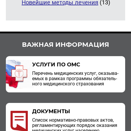
Новейшие методы лечения
(13)
ВАЖНАЯ ИНФОРМАЦИЯ
УСЛУГИ ПО ОМС
Пе­ре­чень ме­ди­цин­ских услуг, ока­зы­ва­
е­мых в рам­ках про­грам­мы обя­за­тель­
но­го ме­ди­цин­ско­го стра­хо­ва­ния
ДОКУМЕНТЫ
Спи­сок нор­ма­тив­но-пра­во­вых актов,
ре­гла­мен­ти­ру­ю­щих по­ря­док ока­за­ния
ме­ди­цин­ских услуг на­се­ле­нию