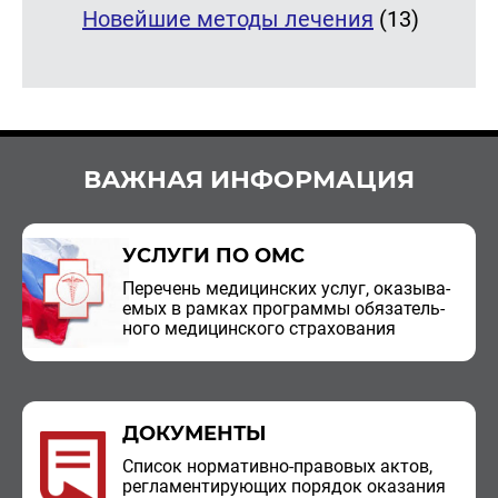
Новейшие методы лечения
(13)
ВАЖНАЯ ИНФОРМАЦИЯ
УСЛУГИ ПО ОМС
Пе­ре­чень ме­ди­цин­ских услуг, ока­зы­ва­
е­мых в рам­ках про­грам­мы обя­за­тель­
но­го ме­ди­цин­ско­го стра­хо­ва­ния
ДОКУМЕНТЫ
Спи­сок нор­ма­тив­но-пра­во­вых актов,
ре­гла­мен­ти­ру­ю­щих по­ря­док ока­за­ния