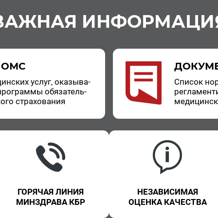
ВАЖНАЯ ИНФОРМАЦИ
 ОМС
ДОКУМ
цин­ских услуг, ока­зы­ва­
Спи­сок нор
про­грам­мы обя­за­тель­
ре­гла­мен­т
о­го стра­хо­ва­ния
ме­ди­цин­с
ГОРЯЧАЯ ЛИНИЯ
НЕЗАВИСИМАЯ
МИНЗДРАВА КБР
ОЦЕНКА КАЧЕСТВА