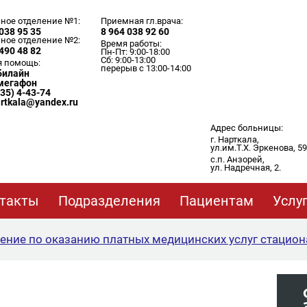
ное отделение №1:
Приемная гл.врача:
038 95 35
8 964 038 92 60
ное отделение №2:
Время работы:
490 48 82
Пн-Пт: 9:00-18:00
Сб: 9:00-13:00
я помощь:
перерыв с 13:00-14:00
 билайн
 мегафон
635) 4-43-74
artkala@yandex.ru
Адрес больницы:
г. Нарткала,
ул.им.Т.Х. Эркенова, 59
с.п. Анзорей,
ул. Надречная, 2.
такты
Подразделения
Пациентам
Услу
ение по оказанию платных медицинских услуг стацион