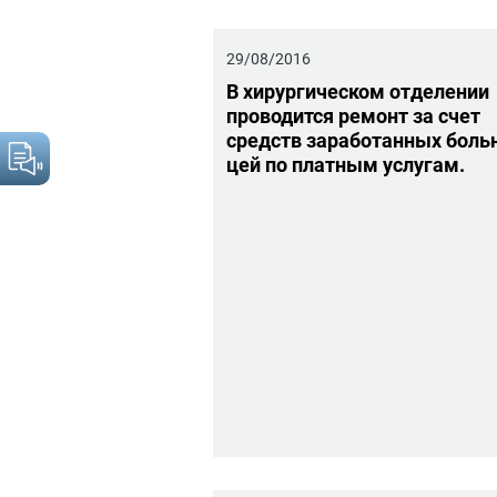
29/08/2016
В хи­рур­ги­че­ском от­де­ле­нии
про­во­дит­ся ре­монт за счет
средств за­ра­бо­тан­ных боль­
цей по плат­ным услу­гам.