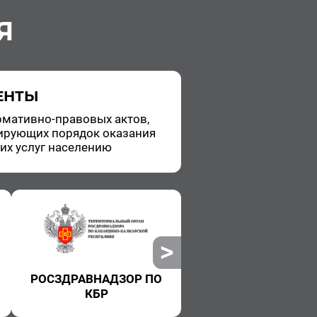
Я
ЕНТЫ
­ма­тив­но-пра­во­вых актов,
и­ру­ю­щих по­ря­док ока­за­ния
ких услуг на­се­ле­нию
РОСЗДРАВНАДЗОР ПО
РОСПОТРЕБНАДЗ
КБР