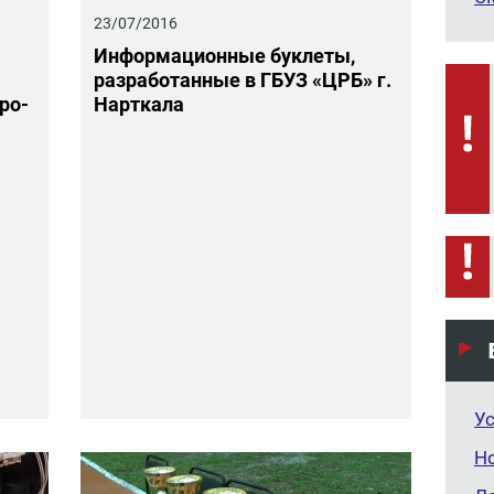
23/07/2016
Ин­фор­ма­ци­он­ные бук­ле­ты,
раз­ра­бо­тан­ные в ГБУЗ «ЦРБ» г.
про­
Нарт­ка­ла
Ус
Н