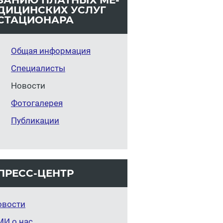
ЗА­НИЮ ПЛАТ­НЫХ МЕ­
ДИ­ЦИН­СКИХ УСЛУГ
СТА­ЦИ­О­НА­РА
Общая информация
Специалисты
Новости
Фотогалерея
Публикации
ПРЕСС-ЦЕНТР
овости
МИ о нас