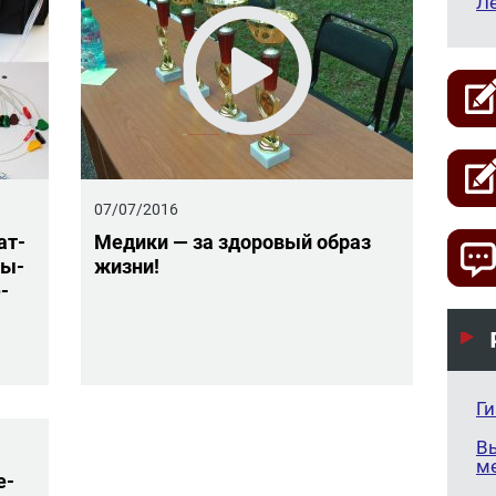
Л
07/07/2016
ат­
Ме­ди­ки — за здо­ро­вый образ
ры­
жизни!
е­
Г
В
м
е­