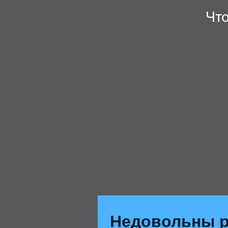
Чт
Недовольны р