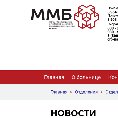
Прием
8 964 
Прием
8 903 
Скора
003 -
030 -
8 (86
crb-n
Главная
О больнице
Кон
Главная
>
Отделения
>
Отдел
НОВОСТИ