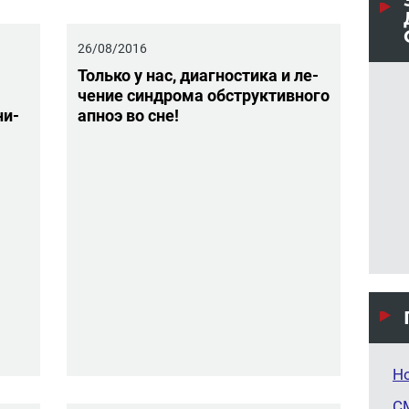
26/08/2016
Толь­ко у нас, ди­а­гно­сти­ка и ле­
че­ние син­дро­ма об­струк­тив­но­го
ни­
апноэ во сне!
Н
С