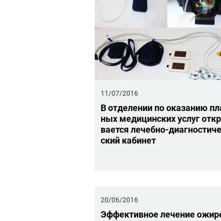
11/07/2016
В от­де­ле­нии по ока­за­нию пл
ных ме­ди­цин­ских услуг от­к
ва­ет­ся ле­чеб­но-ди­а­гно­сти­ч
ский ка­би­нет
20/06/2016
Эф­фек­тив­ное ле­че­ние ожи­р