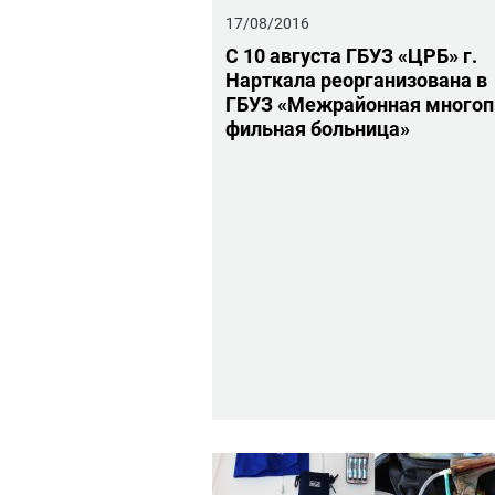
17/08/2016
С 10 ав­гу­ста ГБУЗ «ЦРБ» г.
Нарт­ка­ла ре­ор­га­ни­зо­ва­на в
ГБУЗ «Меж­рай­он­ная мно­го­
филь­ная боль­ни­ца»