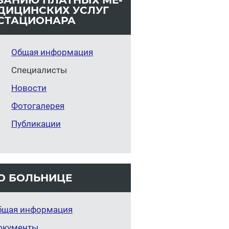
ЗА­НИЮ ПЛАТ­НЫХ МЕ­
ДИ­ЦИН­СКИХ УСЛУГ
СТА­ЦИ­О­НА­РА
Общая информация
Специалисты
Новости
Фотогалерея
Публикации
О БОЛЬНИЦЕ
бщая информация
окументы