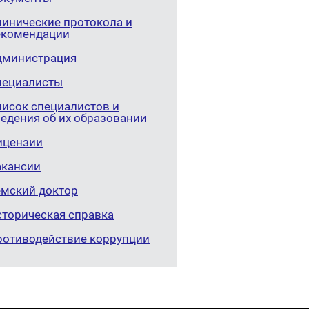
линические протокола и
екомендации
дминистрация
пециалисты
писок специалистов и
едения об их образовании
ицензии
акансии
емский доктор
сторическая справка
ротиводействие коррупции