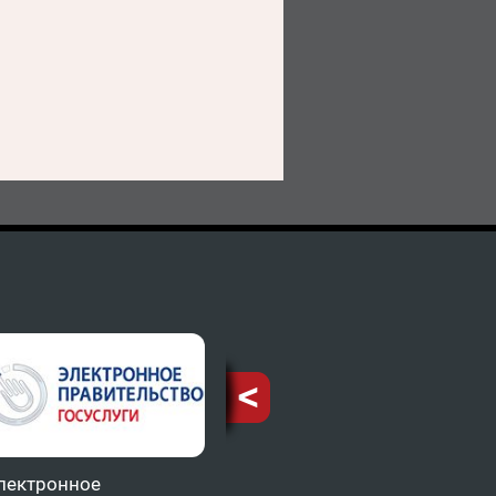
лектронное
Министерство
ТФОМ