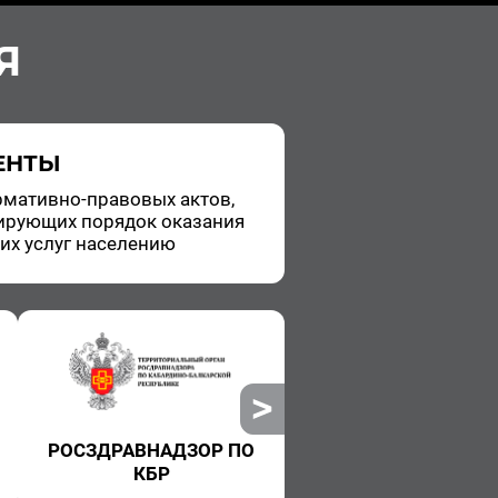
Я
ЕНТЫ
­ма­тив­но-пра­во­вых актов,
и­ру­ю­щих по­ря­док ока­за­ния
ких услуг на­се­ле­нию
РОСЗДРАВНАДЗОР ПО
РОСПОТРЕБНАДЗ
КБР