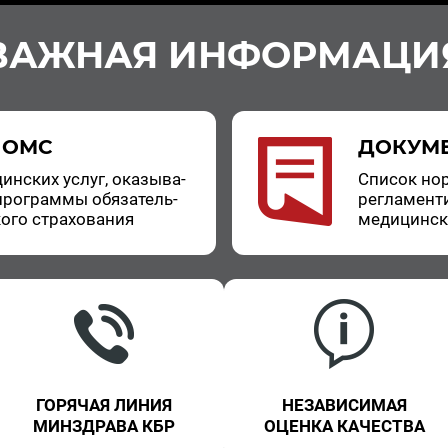
ВАЖНАЯ ИНФОРМАЦИ
 ОМС
ДОКУМ
цин­ских услуг, ока­зы­ва­
Спи­сок нор
про­грам­мы обя­за­тель­
ре­гла­мен­т
о­го стра­хо­ва­ния
ме­ди­цин­с
ГОРЯЧАЯ ЛИНИЯ
НЕЗАВИСИМАЯ
МИНЗДРАВА КБР
ОЦЕНКА КАЧЕСТВА