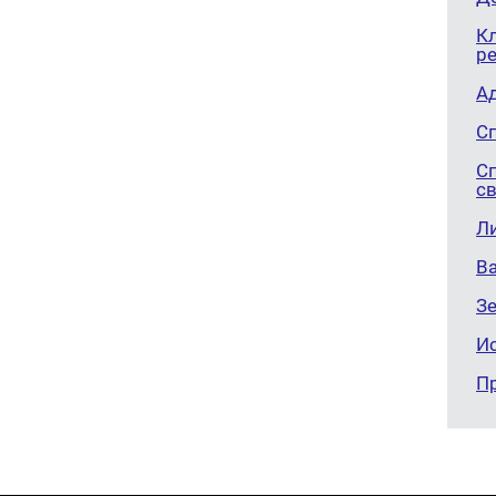
К
р
А
С
С
св
Л
В
З
И
П