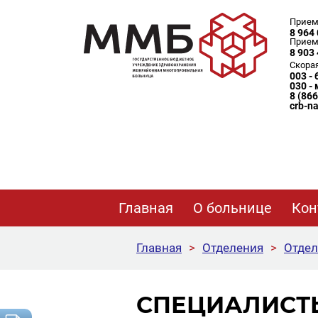
Прием
8 964 
Прием
8 903 
Скора
003 -
030 -
8 (86
crb-n
Главная
О больнице
Кон
Главная
>
Отделения
>
Отдел
СПЕЦИАЛИСТ