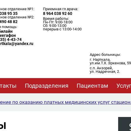
ное отделение №1:
Приемная гл.врача:
038 95 35
8 964 038 92 60
ное отделение №2:
Время работы:
490 48 82
Пн-Пт: 9:00-18:00
Сб: 9:00-13:00
я помощь:
перерыв с 13:00-14:00
 билайн
 мегафон
635) 4-43-74
artkala@yandex.ru
Адрес больницы:
г. Нарткала,
ул.им.Т.Х. Эркенова, 59
с.п. Анзорей,
ул. Надречная, 2.
такты
Подразделения
Пациентам
Услу
ение по оказанию платных медицинских услуг стацион
Ы