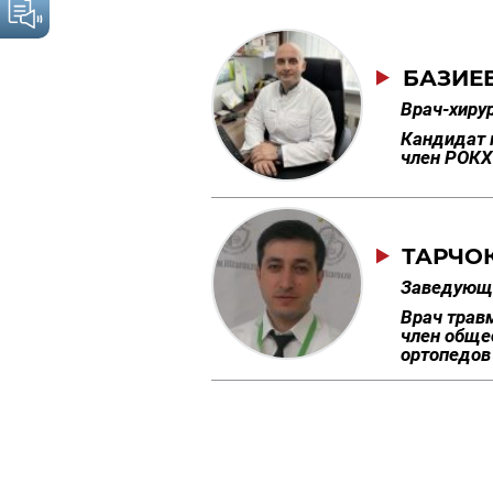
БАЗИЕ
Врач-хирур
Кандидат 
член РОК
ТАРЧО
Заведующ
Врач трав
член обще
ортопедов