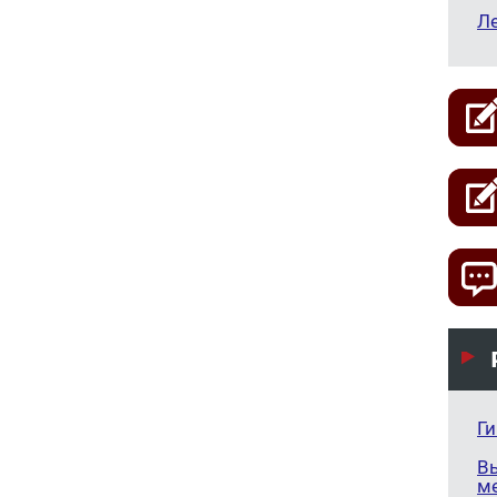
Л
Г
В
м