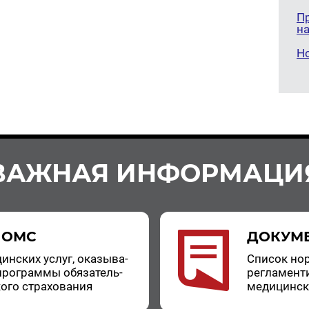
П
н
Н
ВАЖНАЯ ИНФОРМАЦИ
 ОМС
ДОКУМ
цин­ских услуг, ока­зы­ва­
Спи­сок нор
про­грам­мы обя­за­тель­
ре­гла­мен­т
о­го стра­хо­ва­ния
ме­ди­цин­с