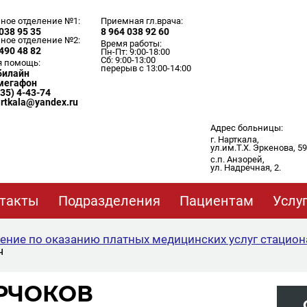
ное отделение №1:
Приемная гл.врача:
038 95 35
8 964 038 92 60
ное отделение №2:
Время работы:
490 48 82
Пн-Пт: 9:00-18:00
Сб: 9:00-13:00
я помощь:
перерыв с 13:00-14:00
 билайн
 мегафон
635) 4-43-74
artkala@yandex.ru
Адрес больницы:
г. Нарткала,
ул.им.Т.Х. Эркенова, 59
с.п. Анзорей,
ул. Надречная, 2.
такты
Подразделения
Пациентам
Услу
ение по оказанию платных медицинских услуг стацион
ч
РЧОКОВ