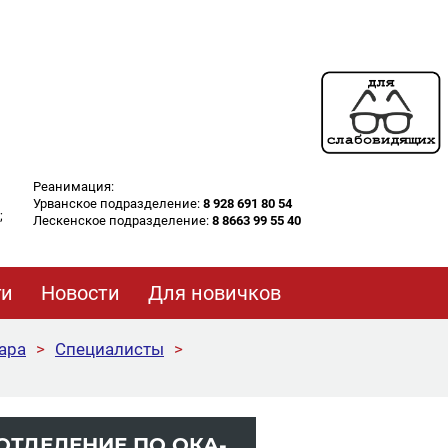
Реанимация:
Урванское подразделение:
8 928 691 80 54
;
Лескенское подразделение:
8 8663 99 55 40
ги
Новости
Для новичков
ара
>
Специалисты
>
ОТ­ДЕ­ЛЕ­НИЕ ПО ОКА­