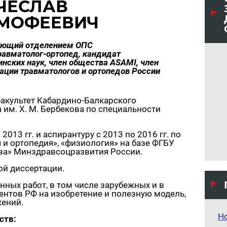
ЧЕСЛАВ
МОФЕЕВИЧ
ующий отделением ОПС
равматолог-ортопед, кандидат
нских наук, член общества ASAMI, член
ации травматологов и ортопедов России
акультет Кабардино-Балкарского
 им. Х. М. Бербекова по специальности
2013 гг. и аспирантуру с 2013 по 2016 гг. по
и ортопедия», «физиология» на базе ФГБУ
ова» Минздравсоцразвития России.
ой диссертации.
нных работ, в том числе зарубежных и в
тентов РФ на изобретение и полезную модель,
жений.
Н
ств: