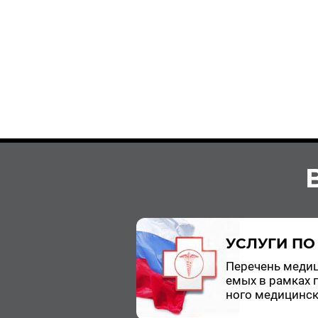
УСЛУГИ ПО
Пе­ре­чень ме­ди­
е­мых в рам­ках 
но­го ме­ди­цин­ск