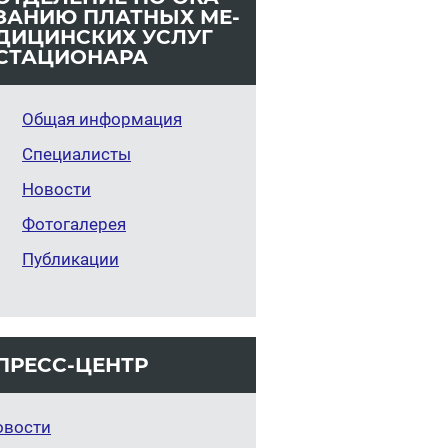
ЗА­НИЮ ПЛАТ­НЫХ МЕ­
ДИ­ЦИН­СКИХ УСЛУГ
СТА­ЦИ­О­НА­РА
Общая информация
Специалисты
Новости
Фотогалерея
Публикации
ПРЕСС-ЦЕНТР
овости