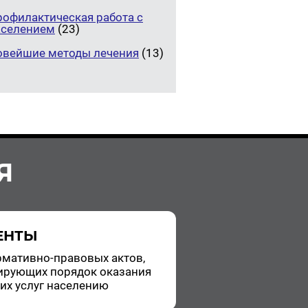
рофилактическая работа с
аселением
(23)
овейшие методы лечения
(13)
Я
ЕНТЫ
­ма­тив­но-пра­во­вых актов,
и­ру­ю­щих по­ря­док ока­за­ния
ких услуг на­се­ле­нию