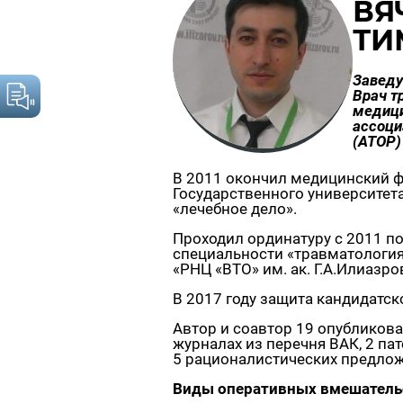
ВЯ
ТИ
Завед
Врач т
медици
ассоци
(АТОР)
В 2011 окончил медицинский ф
Государственного университета
«лечебное дело».
Проходил ординатуру с 2011 по 
специальности «травматология 
«РНЦ «ВТО» им. ак. Г.А.Илиазр
В 2017 году защита кандидатск
Автор и соавтор 19 опубликова
журналах из перечня ВАК, 2 па
5 рационалистических предло
Виды оперативных вмешатель