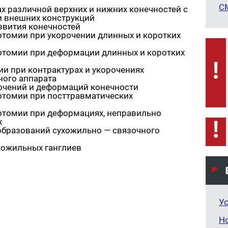
С
х различной верхних и нижних конечностей с
 внешних конструкций
вития конечностей
томии при укорочении длинных и коротких
отомии при деформации длинных и коротких
ии при контрактурах и укорочениях
ного аппарата
очений и деформаций конечности
отомии при посттравматических
отомии при деформациях, неправильно
х
бразований сухожильно — связочного
ухожильных ганглиев
Ус
Н