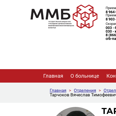
Прием
8 964 
Прием
8 903 
Скора
003 -
030 -
8 (86
crb-n
Главная
О больнице
Кон
Главная
>
Отделения
>
Отдел
Тарчоков Вячеслав Тимофееви
ТА