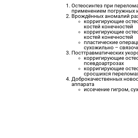
Остеосинтез при перелома
применением погружных и
Врождённых аномалий раз
корригирующие остео
костей конечностей
корригирующие осте
костей конечностей
пластические операц
сухожильно – связоч
Посттравматических укор
корригирующие осте
псевдоартрозах
корригирующие осте
сросшихся перелома
Доброкачественных новоо
аппарата
иссечение гигром, с