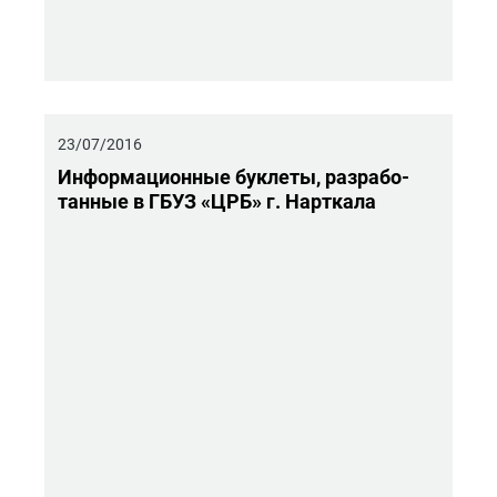
23/07/2016
Ин­фор­ма­ци­он­ные бук­ле­ты, раз­ра­бо­
тан­ные в ГБУЗ «ЦРБ» г. Нарт­ка­ла