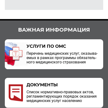
ВАЖНАЯ ИНФОРМАЦИЯ
УСЛУГИ ПО ОМС
Пе­ре­чень ме­ди­цин­ских услуг, ока­зы­ва­
е­мых в рам­ках про­грам­мы обя­за­тель­
но­го ме­ди­цин­ско­го стра­хо­ва­ния
ДОКУМЕНТЫ
Спи­сок нор­ма­тив­но-пра­во­вых актов,
ре­гла­мен­ти­ру­ю­щих по­ря­док ока­за­ния
ме­ди­цин­ских услуг на­се­ле­нию