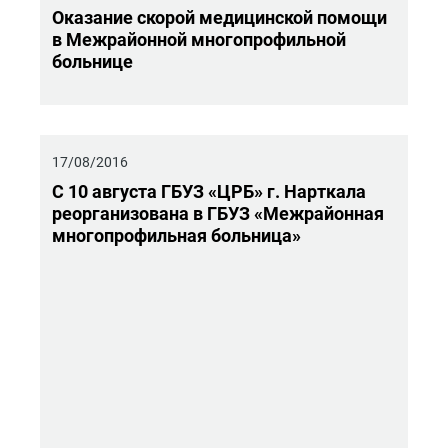
Ока­за­ние ско­рой ме­ди­цин­ской по­мо­щи
в Меж­рай­он­ной мно­го­про­филь­ной
боль­ни­це
17/08/2016
С 10 ав­гу­ста ГБУЗ «ЦРБ» г. Нарт­ка­ла
ре­ор­га­ни­зо­ва­на в ГБУЗ «Меж­рай­он­ная
мно­го­про­филь­ная боль­ни­ца»