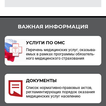
ВАЖНАЯ ИНФОРМАЦИЯ
УСЛУГИ ПО ОМС
Пе­ре­чень ме­ди­цин­ских услуг, ока­зы­ва­
е­мых в рам­ках про­грам­мы обя­за­тель­
но­го ме­ди­цин­ско­го стра­хо­ва­ния
ДОКУМЕНТЫ
Спи­сок нор­ма­тив­но-пра­во­вых актов,
ре­гла­мен­ти­ру­ю­щих по­ря­док ока­за­ния
ме­ди­цин­ских услуг на­се­ле­нию