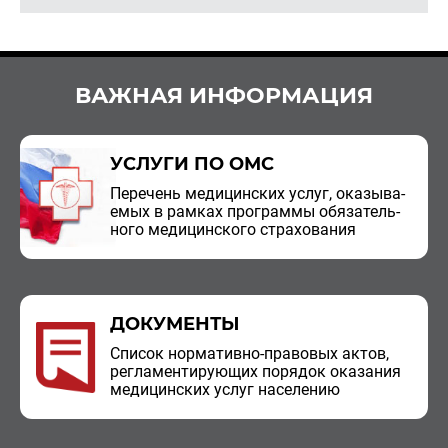
ВАЖНАЯ ИНФОРМАЦИЯ
УСЛУГИ ПО ОМС
Пе­ре­чень ме­ди­цин­ских услуг, ока­зы­ва­
е­мых в рам­ках про­грам­мы обя­за­тель­
но­го ме­ди­цин­ско­го стра­хо­ва­ния
ДОКУМЕНТЫ
Спи­сок нор­ма­тив­но-пра­во­вых актов,
ре­гла­мен­ти­ру­ю­щих по­ря­док ока­за­ния
ме­ди­цин­ских услуг на­се­ле­нию