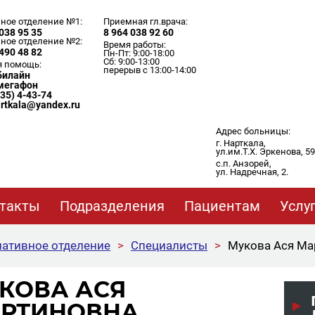
ное отделение №1:
Приемная гл.врача:
038 95 35
8 964 038 92 60
ное отделение №2:
Время работы:
490 48 82
Пн-Пт: 9:00-18:00
Сб: 9:00-13:00
я помощь:
перерыв с 13:00-14:00
 билайн
 мегафон
635) 4-43-74
artkala@yandex.ru
Адрес больницы:
г. Нарткала,
ул.им.Т.Х. Эркенова, 59
с.п. Анзорей,
ул. Надречная, 2.
такты
Подразделения
Пациентам
Услу
ативное отделение
>
Специалисты
>
Мукова Ася Ма
КОВА АСЯ
РТИНОВНА