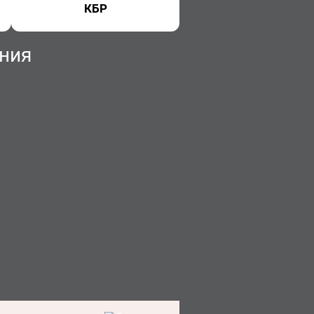
КБР
ния