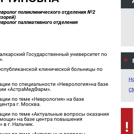
евролог поликлинического отделения №2
нзорей)
евролог паллиативного отделения
Балкарский Государственный университет по
».
Республиканской клинической больницы по
Н
ции по специальности «Неврология»на базе
ции «АстраМедФарм».
С
ции по теме «Неврология» на базе
ентра г. Москва.
ции по теме «Актуальные вопросы оказания
мощи» на базе центра повышения
в г. Нальчик.