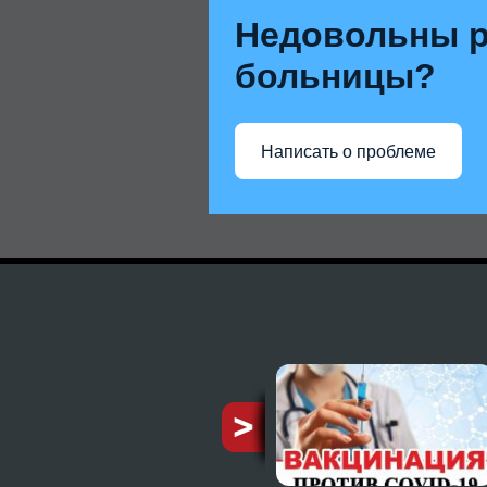
Недовольны р
больницы?
Написать о проблеме
ию от