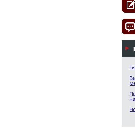
Г
В
м
П
н
Н