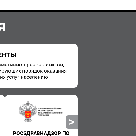
Я
ЕНТЫ
­ма­тив­но-пра­во­вых актов,
и­ру­ю­щих по­ря­док ока­за­ния
ких услуг на­се­ле­нию
РОСЗДРАВНАДЗОР ПО
РОСПОТРЕБНАДЗ