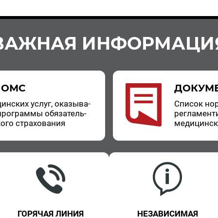
ВАЖНАЯ ИНФОРМАЦИ
 ОМС
ДОКУМ
цин­ских услуг, ока­зы­ва­
Спи­сок нор
про­грам­мы обя­за­тель­
ре­гла­мен­т
о­го стра­хо­ва­ния
ме­ди­цин­с
ГОРЯЧАЯ ЛИНИЯ
НЕЗАВИСИМАЯ