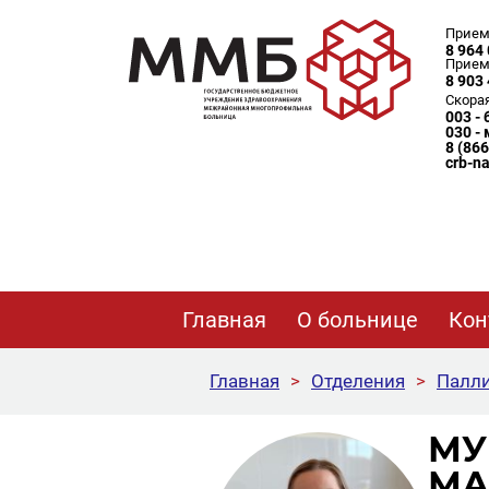
Прием
8 964 
Прием
8 903 
Скора
003 -
030 -
8 (86
crb-n
Главная
О больнице
Кон
Главная
>
Отделения
>
Палли
МУ
МА