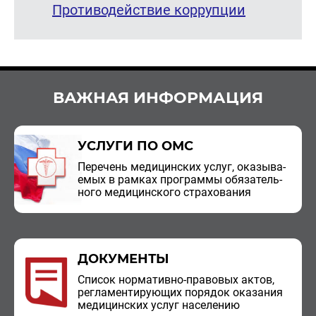
Противодействие коррупции
ВАЖНАЯ ИНФОРМАЦИЯ
УСЛУГИ ПО ОМС
Пе­ре­чень ме­ди­цин­ских услуг, ока­зы­ва­
е­мых в рам­ках про­грам­мы обя­за­тель­
но­го ме­ди­цин­ско­го стра­хо­ва­ния
ДОКУМЕНТЫ
Спи­сок нор­ма­тив­но-пра­во­вых актов,
ре­гла­мен­ти­ру­ю­щих по­ря­док ока­за­ния
ме­ди­цин­ских услуг на­се­ле­нию