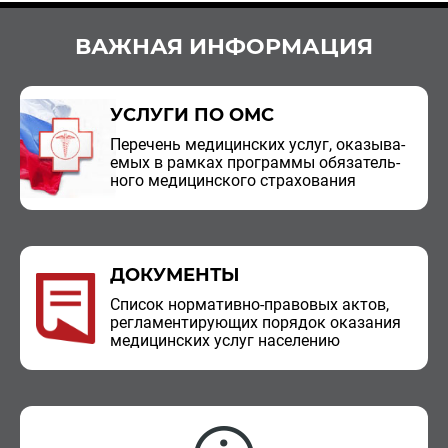
ВАЖНАЯ ИНФОРМАЦИЯ
УСЛУГИ ПО ОМС
Пе­ре­чень ме­ди­цин­ских услуг, ока­зы­ва­
е­мых в рам­ках про­грам­мы обя­за­тель­
но­го ме­ди­цин­ско­го стра­хо­ва­ния
ДОКУМЕНТЫ
Спи­сок нор­ма­тив­но-пра­во­вых актов,
ре­гла­мен­ти­ру­ю­щих по­ря­док ока­за­ния
ме­ди­цин­ских услуг на­се­ле­нию