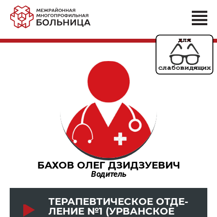
БАХОВ ОЛЕГ ДЗИДЗУЕВИЧ
Водитель
ТЕ­РА­ПЕВ­ТИ­ЧЕ­СКОЕ ОТ­ДЕ­
ЛЕ­НИЕ №1 (УРВАН­СКОЕ