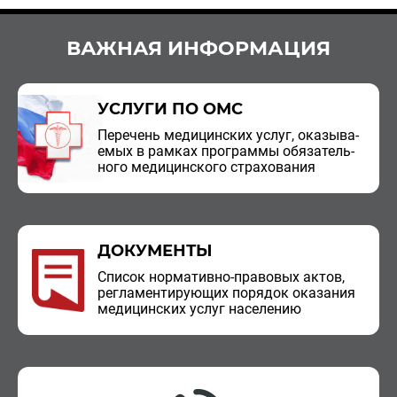
ВАЖНАЯ ИНФОРМАЦИЯ
УСЛУГИ ПО ОМС
Пе­ре­чень ме­ди­цин­ских услуг, ока­зы­ва­
е­мых в рам­ках про­грам­мы обя­за­тель­
но­го ме­ди­цин­ско­го стра­хо­ва­ния
ДОКУМЕНТЫ
Спи­сок нор­ма­тив­но-пра­во­вых актов,
ре­гла­мен­ти­ру­ю­щих по­ря­док ока­за­ния
ме­ди­цин­ских услуг на­се­ле­нию