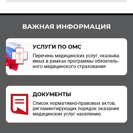
ВАЖНАЯ ИНФОРМАЦИЯ
УСЛУГИ ПО ОМС
Пе­ре­чень ме­ди­цин­ских услуг, ока­зы­ва­
е­мых в рам­ках про­грам­мы обя­за­тель­
но­го ме­ди­цин­ско­го стра­хо­ва­ния
ДОКУМЕНТЫ
Спи­сок нор­ма­тив­но-пра­во­вых актов,
ре­гла­мен­ти­ру­ю­щих по­ря­док ока­за­ния
ме­ди­цин­ских услуг на­се­ле­нию