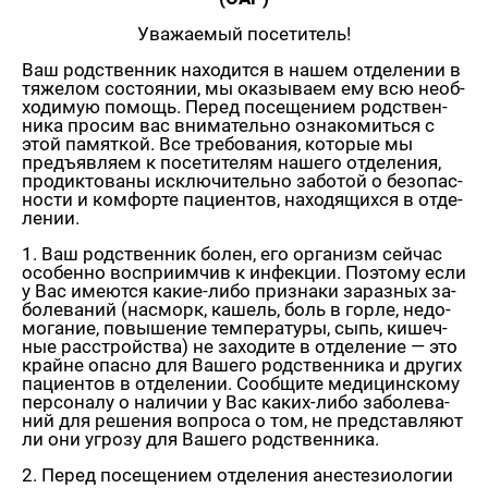
Ува­жа­е­мый по­се­ти­тель!
Ваш род­ствен­ник на­хо­дит­ся в нашем от­де­ле­нии в
тя­же­лом со­сто­я­нии, мы ока­зы­ва­ем ему всю необ­
хо­ди­мую по­мощь. Перед по­се­ще­ни­ем род­ствен­
ни­ка про­сим вас вни­ма­тель­но озна­ко­мить­ся с
этой па­мят­кой. Все тре­бо­ва­ния, ко­то­рые мы
предъ­яв­ля­ем к по­се­ти­те­лям на­ше­го от­де­ле­ния,
про­дик­то­ва­ны ис­клю­чи­тель­но за­бо­той о без­опас­
но­сти и ком­фор­те па­ци­ен­тов, на­хо­дя­щих­ся в от­де­
ле­нии.
1. Ваш род­ствен­ник болен, его ор­га­низм сей­час
осо­бен­но вос­при­им­чив к ин­фек­ции. По­это­му если
у Вас име­ют­ся ка­кие-ли­бо при­зна­ки за­раз­ных за­
бо­ле­ва­ний (на­сморк, ка­шель, боль в горле, недо­
мо­га­ние, по­вы­ше­ние тем­пе­ра­ту­ры, сыпь, ки­шеч­
ные рас­строй­ства) не за­хо­ди­те в от­де­ле­ние — это
крайне опас­но для Ва­ше­го род­ствен­ни­ка и дру­гих
па­ци­ен­тов в от­де­ле­нии. Со­об­щи­те ме­ди­цин­ско­му
пер­со­на­лу о на­ли­чии у Вас ка­ких-ли­бо за­бо­ле­ва­
ний для ре­ше­ния во­про­са о том, не пред­став­ля­ют
ли они угро­зу для Ва­ше­го род­ствен­ни­ка.
2. Перед по­се­ще­ни­ем от­де­ле­ния ане­сте­зио­ло­гии