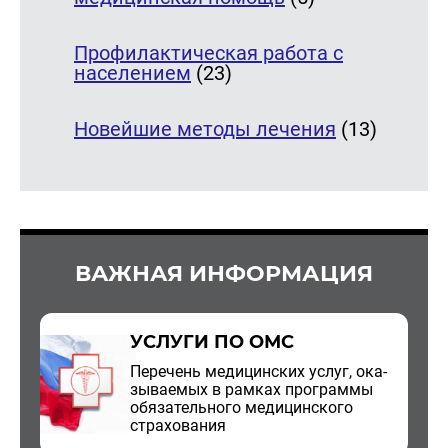
Профилактическая работа с
населением
(23)
Новейшие методы лечения
(13)
ВАЖНАЯ ИНФОРМАЦИЯ
УСЛУГИ ПО ОМС
Пе­ре­чень ме­ди­цин­ских услуг, ока­
зы­ва­е­мых в рам­ках про­грам­мы
обя­за­тель­но­го ме­ди­цин­ско­го
стра­хо­ва­ния