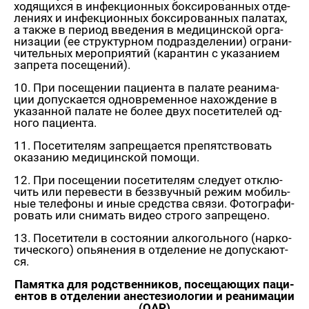
хо­дя­щих­ся в ин­фек­ци­он­ных бок­си­ро­ван­ных от­де­
ле­ни­ях и ин­фек­ци­он­ных бок­си­ро­ван­ных па­ла­тах,
а также в пе­ри­од вве­де­ния в ме­ди­цин­ской ор­га­
ни­за­ции (ее струк­тур­ном под­раз­де­ле­нии) огра­ни­
чи­тель­ных ме­ро­при­я­тий (ка­ран­тин с ука­за­ни­ем
за­пре­та по­се­ще­ний).
10. При по­се­ще­нии па­ци­ен­та в па­ла­те ре­ани­ма­
ции до­пус­ка­ет­ся од­но­вре­мен­ное на­хож­де­ние в
ука­зан­ной па­ла­те не более двух по­се­ти­те­лей од­
но­го па­ци­ен­та.
11. По­се­ти­те­лям за­пре­ща­ет­ся пре­пят­ство­вать
ока­за­нию ме­ди­цин­ской по­мо­щи.
12. При по­се­ще­нии по­се­ти­те­лям сле­ду­ет от­клю­
чить или пе­ре­ве­сти в без­звуч­ный режим мо­биль­
ные те­ле­фо­ны и иные сред­ства связи. Фо­то­гра­фи­
ро­вать или сни­мать видео стро­го за­пре­ще­но.
13. По­се­ти­те­ли в со­сто­я­нии ал­ко­голь­но­го (нар­ко­
ти­че­ско­го) опья­не­ния в от­де­ле­ние не до­пус­ка­ют­
ся.
Па­мят­ка для род­ствен­ни­ков, по­се­ща­ю­щих па­ци­
ен­тов
в от­де­ле­нии ане­сте­зио­ло­гии и ре­ани­ма­ции
(ОАР)