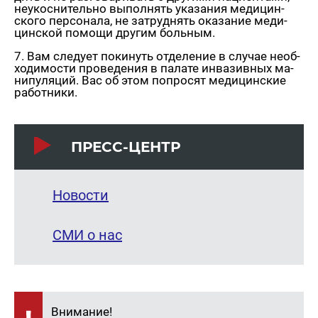
неукос­ни­тель­но вы­пол­нять ука­за­ния ме­ди­цин­
ско­го пер­со­на­ла, не за­труд­нять ока­за­ние ме­ди­
цин­ской по­мо­щи дру­гим боль­ным.
7. Вам сле­ду­ет по­ки­нуть от­де­ле­ние в слу­чае необ­
хо­ди­мо­сти про­ве­де­ния в па­ла­те ин­ва­зив­ных ма­
ни­пу­ля­ций. Вас об этом по­про­сят ме­ди­цин­ские
ра­бот­ни­ки.
ПРЕСС-ЦЕНТР
Новости
СМИ о нас
Внимание!