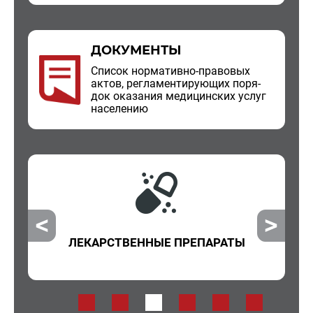
ДОКУМЕНТЫ
Спи­сок нор­ма­тив­но-пра­во­вых
актов, ре­гла­мен­ти­ру­ю­щих по­ря­
док ока­за­ния ме­ди­цин­ских услуг
на­се­ле­нию
ЛЕКАРСТВЕННЫЕ ПРЕПАРАТЫ