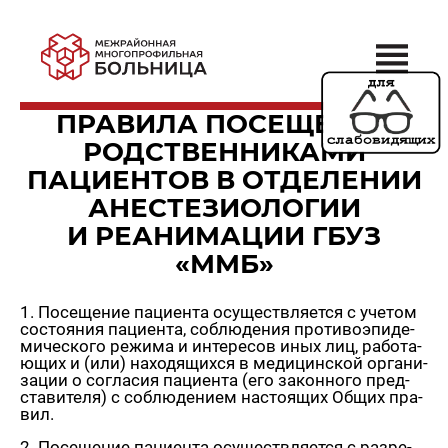
ПРАВИЛА ПОСЕЩЕНИЯ
РОДСТВЕННИКАМИ
ПАЦИЕНТОВ В ОТДЕЛЕНИИ
АНЕСТЕЗИОЛОГИИ
И РЕАНИМАЦИИ ГБУЗ
«ММБ»
1. По­се­ще­ние па­ци­ен­та осу­ществ­ля­ет­ся с уче­том
со­сто­я­ния па­ци­ен­та, со­блю­де­ния про­ти­во­эпи­де­
ми­че­ско­го ре­жи­ма и ин­те­ре­сов иных лиц, ра­бо­та­
ю­щих и (или) на­хо­дя­щих­ся в ме­ди­цин­ской ор­га­ни­
за­ции о со­гла­сия па­ци­ен­та (его за­кон­но­го пред­
ста­ви­те­ля) с со­блю­де­ни­ем на­сто­я­щих Общих пра­
вил.
2. По­се­ще­ние па­ци­ен­та осу­ществ­ля­ет­ся с раз­ре­