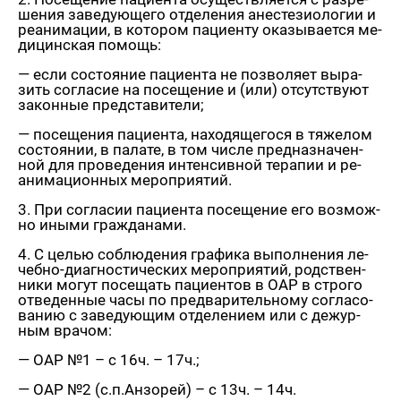
ше­ния за­ве­ду­ю­ще­го от­де­ле­ния ане­сте­зио­ло­гии и
ре­ани­ма­ции, в ко­то­ром па­ци­ен­ту ока­зы­ва­ет­ся ме­
ди­цин­ская по­мощь:
— если со­сто­я­ние па­ци­ен­та не поз­во­ля­ет вы­ра­
зить со­гла­сие на по­се­ще­ние и (или) от­сут­ству­ют
за­кон­ные пред­ста­ви­те­ли;
— по­се­ще­ния па­ци­ен­та, на­хо­дя­ще­го­ся в тя­же­лом
со­сто­я­нии, в па­ла­те, в том числе пред­на­зна­чен­
ной для про­ве­де­ния ин­тен­сив­ной те­ра­пии и ре­
ани­ма­ци­он­ных ме­ро­при­я­тий.
3. При со­гла­сии па­ци­ен­та по­се­ще­ние его воз­мож­
но иными граж­да­на­ми.
4. С целью со­блю­де­ния гра­фи­ка вы­пол­не­ния ле­
чеб­но-ди­а­гно­сти­че­ских ме­ро­при­я­тий, род­ствен­
ни­ки могут по­се­щать па­ци­ен­тов в ОАР в стро­го
от­ве­ден­ные часы по пред­ва­ри­тель­но­му со­гла­со­
ва­нию с за­ве­ду­ю­щим от­де­ле­ни­ем или с де­жур­
ным вра­чом:
— ОАР №1 – с 16ч. – 17ч.;
— ОАР №2 (с.п.Ан­зо­рей) – с 13ч. – 14ч.