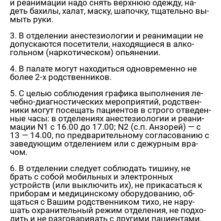
и ре­ани­ма­ции надо снять верх­нюю одеж­ду, на­
деть ба­хи­лы, халат, маску, ша­поч­ку, тща­тель­но вы­
мыть руки.
3. В от­де­ле­нии ане­сте­зио­ло­гии и ре­ани­ма­ции не
до­пус­ка­ют­ся по­се­ти­те­ли, на­хо­дя­щи­е­ся в ал­ко­
голь­ном (нар­ко­ти­че­ском) опья­не­нии.
4. В па­ла­те могут на­хо­дить­ся од­но­вре­мен­но не
более 2-х род­ствен­ни­ков.
5. С целью со­блю­де­ния гра­фи­ка вы­пол­не­ния ле­
чеб­но-ди­а­гно­сти­че­ских ме­ро­при­я­тий, род­ствен­
ни­ки могут по­се­щать па­ци­ен­тов в стро­го от­ве­ден­
ные часы: в от­де­ле­ни­ях ане­сте­зио­ло­гии и ре­ани­
ма­ции N1 с 16.00 до 17.00; N2 (с.п. Ан­зо­рей) — с
13 — 14.00, по пред­ва­ри­тель­но­му со­гла­со­ва­нию с
за­ве­ду­ю­щим от­де­ле­ни­ем или с де­жур­ным вра­
чом.
6. В от­де­ле­нии сле­ду­ет со­блю­дать ти­ши­ну, не
брать с собой мо­биль­ных и элек­трон­ных
устройств (или вы­клю­чить их), не при­ка­сать­ся к
при­бо­рам и ме­ди­цин­ско­му обо­ру­до­ва­нию, об­
щать­ся с Вашим род­ствен­ни­ком тихо, не на­ру­
шать охра­ни­тель­ный режим от­де­ле­ния, не под­хо­
дить и не раз­го­ва­ри­вать с дру­ги­ми па­ци­ен­та­ми,