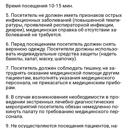
Время по­се­ще­ния 10-15 мин.
5. По­се­ти­тель не дол­жен иметь при­зна­ков ост­рых
ин­фек­ци­он­ных за­бо­ле­ва­ний (по­вы­шен­ной тем­пе­
ра­ту­ры, про­яв­ле­ний ре­спи­ра­тор­ной ин­фек­ции,
диа­реи), ме­ди­цин­ская справ­ка об от­сут­ствии за­
бо­ле­ва­ний не тре­бу­ет­ся.
6. Перед по­се­ще­ни­ем по­се­ти­тель дол­жен снять
верх­нюю одеж­ду. По­се­ти­те­ли долж­ны ис­поль­зо­
вать ин­ди­ви­ду­аль­ные сред­ства за­щи­ты (на­деть
ба­хи­лы, халат, маску, ша­поч­ку).
7. По­се­ти­тель дол­жен со­блю­дать ти­ши­ну, не за­
труд­нять ока­за­ние ме­ди­цин­ской по­мо­щи дру­гим
па­ци­ен­там, вы­пол­нять ука­за­ния ме­ди­цин­ско­го
пер­со­на­ла, не при­ка­сать­ся к ме­ди­цин­ским при­бо­
рам.
8. В слу­чае воз­ник­но­ве­ния необ­хо­ди­мо­сти в про­
ве­де­нии экс­трен­ных ле­чеб­но-ди­а­гно­сти­че­ских
ме­ро­при­я­тий по­се­ти­тель обя­зан немед­лен­но по­
ки­нуть па­ла­ту по тре­бо­ва­нию ме­ди­цин­ско­го пер­
со­на­ла.
9. Не осу­ществ­ля­ют­ся по­се­ще­ния па­ци­ен­тов, на­