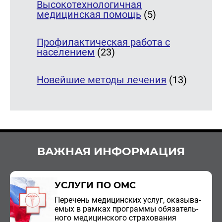
Высокотехнологичная
медицинская помощь
(5)
Профилактическая работа с
населением
(23)
Новейшие методы лечения
(13)
ВАЖНАЯ ИНФОРМАЦИЯ
УСЛУГИ ПО ОМС
Пе­ре­чень ме­ди­цин­ских услуг, ока­зы­ва­
е­мых в рам­ках про­грам­мы обя­за­тель­
но­го ме­ди­цин­ско­го стра­хо­ва­ния