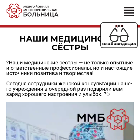
НАШИ МЕДИЦИНСКИЕ
СЁСТРЫ
?Наши ме­ди­цин­ские сёст­ры — не толь­ко опыт­ные
и от­вет­ствен­ные про­фес­си­о­на­лы, но и на­сто­я­щие
ис­точ­ни­ки по­зи­ти­ва и твор­че­ства!
Се­год­ня со­труд­ни­ки жен­ской кон­суль­та­ции на­ше­
го учре­жде­ния в оче­ред­ной раз по­да­ри­ли вам
заряд хо­ро­ше­го на­стро­е­ния и улы­бок. ?✨