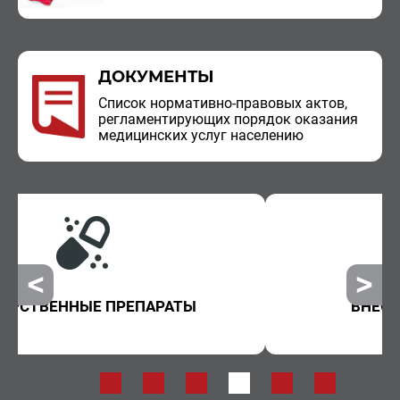
ДОКУМЕНТЫ
Спи­сок нор­ма­тив­но-пра­во­вых актов,
ре­гла­мен­ти­ру­ю­щих по­ря­док ока­за­ния
ме­ди­цин­ских услуг на­се­ле­нию
ВНЕОЧЕРЕДНАЯ ПОМОЩЬ