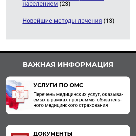
населением
(23)
Новейшие методы лечения
(13)
ВАЖНАЯ ИНФОРМАЦИЯ
УСЛУГИ ПО ОМС
Пе­ре­чень ме­ди­цин­ских услуг, ока­зы­ва­
е­мых в рам­ках про­грам­мы обя­за­тель­
но­го ме­ди­цин­ско­го стра­хо­ва­ния
ДОКУМЕНТЫ