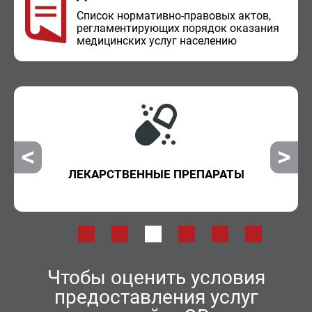
Спи­сок нор­ма­тив­но-пра­во­вых актов,
ре­гла­мен­ти­ру­ю­щих по­ря­док ока­за­ния
ме­ди­цин­ских услуг на­се­ле­нию
ВНЕОЧЕРЕДНАЯ ПОМОЩЬ
Чтобы оценить условия
предоставления услуг