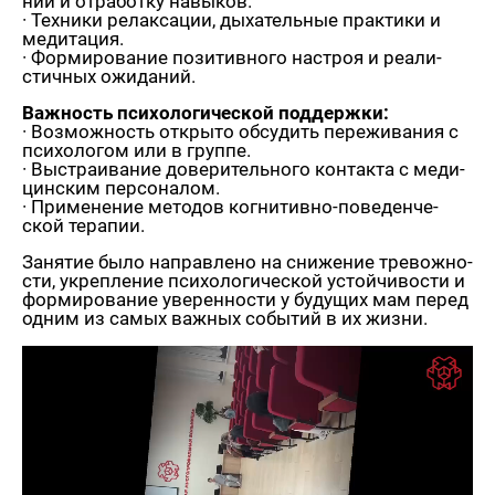
ний и от­ра­бот­ку на­вы­ков.
· Тех­ни­ки ре­лак­са­ции, ды­ха­тель­ные прак­ти­ки и
ме­ди­та­ция.
· Фор­ми­ро­ва­ние по­зи­тив­но­го на­строя и ре­а­ли­
стич­ных ожи­да­ний.
Важ­ность пси­хо­ло­ги­че­ской под­держ­ки:
· Воз­мож­ность от­кры­то об­су­дить пе­ре­жи­ва­ния с
пси­хо­ло­гом или в груп­пе.
· Вы­стра­и­ва­ние до­ве­ри­тель­но­го кон­так­та с ме­ди­
цин­ским пер­со­на­лом.
· При­ме­не­ние ме­то­дов ко­гни­тив­но-по­ве­ден­че­
ской те­ра­пии.
За­ня­тие было на­прав­ле­но на сни­же­ние тре­вож­но­
сти, укреп­ле­ние пси­хо­ло­ги­че­ской устой­чи­во­сти и
фор­ми­ро­ва­ние уве­рен­но­сти у бу­ду­щих мам перед
одним из самых важ­ных со­бы­тий в их жизни.