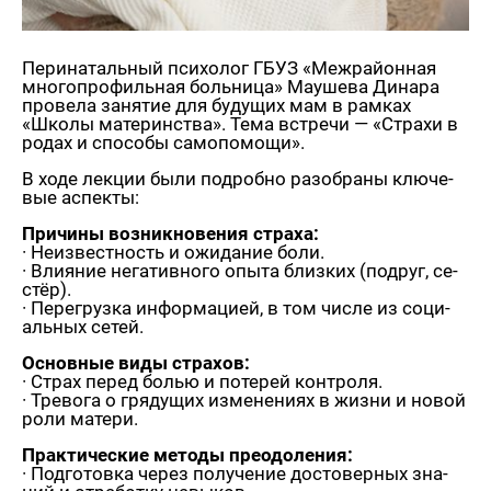
Пе­ри­на­таль­ный пси­хо­лог ГБУЗ «Меж­рай­он­ная
мно­го­про­филь­ная боль­ни­ца» Мау­ше­ва Ди­на­ра
про­ве­ла за­ня­тие для бу­ду­щих мам в рам­ках
«Школы ма­те­рин­ства». Тема встре­чи — «Стра­хи в
родах и спо­со­бы са­мо­по­мо­щи».
В ходе лек­ции были по­дроб­но разо­бра­ны клю­че­
вые ас­пек­ты:
При­чи­ны воз­ник­но­ве­ния стра­ха:
· Неиз­вест­ность и ожи­да­ние боли.
· Вли­я­ние нега­тив­но­го опыта близ­ких (по­друг, се­
стёр).
· Пе­ре­груз­ка ин­фор­ма­ци­ей, в том числе из со­ци­
аль­ных сетей.
Ос­нов­ные виды стра­хов:
· Страх перед болью и по­те­рей кон­тро­ля.
· Тре­во­га о гря­ду­щих из­ме­не­ни­ях в жизни и новой
роли ма­те­ри.
Прак­ти­че­ские ме­то­ды пре­одо­ле­ния:
· Под­го­тов­ка через по­лу­че­ние до­сто­вер­ных зна­