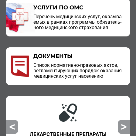
УСЛУГИ ПО ОМС
Пе­ре­чень ме­ди­цин­ских услуг, ока­зы­ва­
е­мых в рам­ках про­грам­мы обя­за­тель­
но­го ме­ди­цин­ско­го стра­хо­ва­ния
ДОКУМЕНТЫ
Спи­сок нор­ма­тив­но-пра­во­вых актов,
ре­гла­мен­ти­ру­ю­щих по­ря­док ока­за­ния
ме­ди­цин­ских услуг на­се­ле­нию
ЛЕКАРСТВЕННЫЕ ПРЕПАРАТЫ