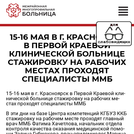
15-16 МАЯ В Г. КРАСНОЯРСК
В ПЕРВОЙ КРАЕВОЙ
КЛИНИЧЕСКОЙ БОЛЬНИЦЕ
СТАЖИРОВКУ НА РАБОЧИХ
МЕСТАХ ПРОХОДЯТ
СПЕЦИАЛИСТЫ ММБ
15-16 мая в г. Крас­но­ярск в Пер­вой Кра­е­вой кли­
ни­че­ской боль­ни­це ста­жи­ров­ку на ра­бо­чих ме­
стах про­хо­дят спе­ци­а­ли­сты ММБ
В эти дни на базе Цен­тра ком­пе­тен­ций КГБУЗ ККБ
ста­жи­ров­ку на ра­бо­чем месте про­хо­дят глав­ный
врач ММБ Фа­ти­ма Ха­чет­ло­ва, на­чаль­ник от­де­ла
кон­тро­ля ка­че­ства ока­за­ния ме­ди­цин­ской по­мо­
щи За­ли­на Губ­жо­ко­ва, врач-эпи­де­мио­лог Ма­ри­на