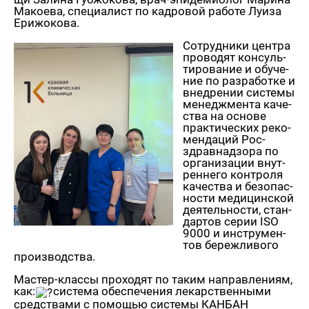
Ма­ко­е­ва, спе­ци­а­лист по кад­ро­вой ра­бо­те Луиза
Ери­жо­ко­ва.
Со­труд­ни­ки цен­тра
про­во­дят кон­суль­
ти­ро­ва­ние и обу­че­
ние по раз­ра­бот­ке и
внед­ре­нии си­сте­мы
ме­недж­мен­та ка­че­
ства на ос­но­ве
прак­ти­че­ских ре­ко­
мен­да­ций Рос­
здрав­над­зо­ра по
ор­га­ни­за­ции внут­
рен­не­го кон­тро­ля
ка­че­ства и без­опас­
но­сти ме­ди­цин­ской
де­я­тель­но­сти, стан­
дар­тов серии ISO
9000 и ин­стру­мен­
тов бе­реж­ли­во­го
про­из­вод­ства.
Ма­стер-клас­сы про­хо­дят по таким на­прав­ле­ни­ям,
как:
си­сте­ма обес­пе­че­ния ле­кар­ствен­ны­ми
сред­ства­ми с по­мо­щью си­сте­мы КАН­БАН