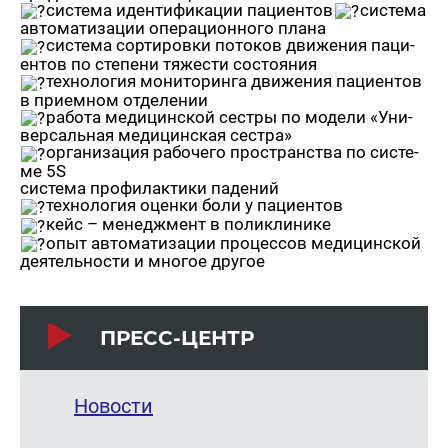
си­сте­ма иден­ти­фи­ка­ции па­ци­ен­тов
си­сте­ма
ав­то­ма­ти­за­ции опе­ра­ци­он­но­го плана
си­сте­ма сор­ти­ров­ки по­то­ков дви­же­ния па­ци­
ен­тов по сте­пе­ни тя­же­сти со­сто­я­ния
тех­но­ло­гия мо­ни­то­рин­га дви­же­ния па­ци­ен­тов
в при­ем­ном от­де­ле­нии
ра­бо­та ме­ди­цин­ской сест­ры по мо­де­ли «Уни­
вер­саль­ная ме­ди­цин­ская сест­ра»
ор­га­ни­за­ция ра­бо­че­го про­стран­ства по си­сте­
ме 5S
си­сте­ма про­фи­лак­ти­ки па­де­ний
тех­но­ло­гия оцен­ки боли у па­ци­ен­тов
кейс – ме­недж­мент в по­ли­кли­ни­ке
опыт ав­то­ма­ти­за­ции про­цес­сов ме­ди­цин­ской
де­я­тель­но­сти и мно­гое дру­гое
ПРЕСС-ЦЕНТР
Новости