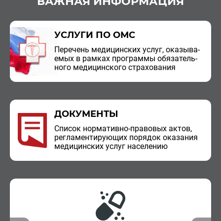
ВАЖНАЯ ИНФОРМАЦИЯ
УСЛУГИ ПО ОМС
Пе­ре­чень ме­ди­цин­ских услуг, ока­зы­ва­
е­мых в рам­ках про­грам­мы обя­за­тель­
но­го ме­ди­цин­ско­го стра­хо­ва­ния
ДОКУМЕНТЫ
Спи­сок нор­ма­тив­но-пра­во­вых актов,
ре­гла­мен­ти­ру­ю­щих по­ря­док ока­за­ния
ме­ди­цин­ских услуг на­се­ле­нию