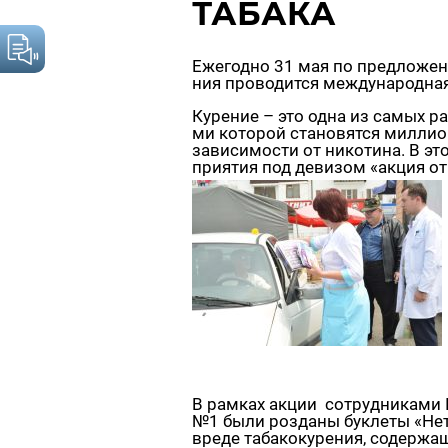
ТАБАКА
Еже­год­но 31 мая по пред­ло­же­н
ния про­во­дит­ся меж­ду­на­род­н
Ку­ре­ние – это одна из самых рас
ми ко­то­рой ста­но­вят­ся мил­ли­
за­ви­си­мо­сти от ни­ко­ти­на. В э
при­я­тия под де­ви­зом «акция от­к
В рам­ках акции со­труд­ни­ка­ми
№1 были роз­да­ны бук­ле­ты «Нет,
вреде та­ба­ко­ку­ре­ния, со­дер­жа