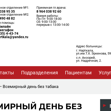
ное отделение №1:
Приемная гл.врача:
038 95 35
8 964 038 92 60
ное отделение №2:
Время работы:
490 48 82
Пн-Пт: 9:00-18:00
Сб: 9:00-13:00
я помощь:
перерыв с 13:00-14:00
 билайн
 мегафон
635) 4-43-74
artkala@yandex.ru
Адрес больницы:
г. Нарткала,
ул.им.Т.Х. Эркенова, 59
с.п. Анзорей,
ул. Надречная, 2.
такты
Подразделения
Пациентам
Услу
— Всемирный день без табака
ЕМИРНЫЙ ДЕНЬ БЕЗ