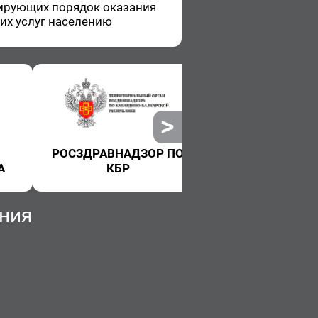
и­ру­ю­щих по­ря­док ока­за­ния
ких услуг на­се­ле­нию
РОСЗДРАВНАДЗОР ПО
РОСПОТРЕБНАДЗ
КБР
ния