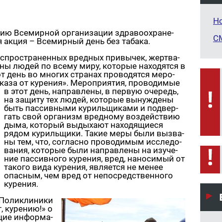
Н
ию Все­мир­ной ор­га­ни­за­ции здра­во­охра­не­
С
ая акция – Все­мир­ный день без та­ба­ка.
­про­стра­нен­ных вред­ных при­вы­чек, жерт­ва­
о­ны людей по всему миру, ко­то­рые на­хо­дят­ся в
тот день во мно­гих стра­нах про­во­дят­ся ме­ро­
а­за от ку­ре­ния».
Ме­ро­при­я­тия, про­во­ди­мые
в этот день, на­прав­ле­ны, в первую оче­редь,
на за­щи­ту тех людей, ко­то­рые вы­нуж­де­ны
быть пас­сив­ны­ми ку­риль­щи­ка­ми и под­вер­
гать свой ор­га­низм вред­но­му воз­дей­ствию
дыма, ко­то­рый вы­ды­ха­ют на­хо­дя­щи­е­ся
рядом ку­риль­щи­ки. Такие меры были вы­зва­
ны тем, что, со­глас­но про­во­ди­мым ис­сле­до­
ва­ния, ко­то­рые были на­прав­ле­ны на изу­че­
ние пас­сив­но­го ку­ре­ния, вред, на­но­си­мый от
та­ко­го вида ку­ре­ния, яв­ля­ет­ся не менее
опас­ным, чем вред от непо­сред­ствен­но­го
ку­ре­ния.
По­ли­кли­ни­ки
 ку­ре­нию!» о
­щие ин­фор­ма­