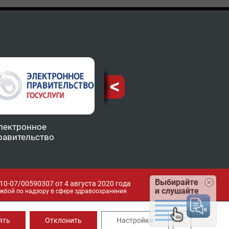
лектронное
Министерство
ТФОМ
равительство
здравоохранения КБР
Выбирайте
0-07/00590307 от 4 августа 2020 года
и слушайте
жбой по надзору в сфере здравоохранения
Закрыть банн
ять
Отклонить
Настройки