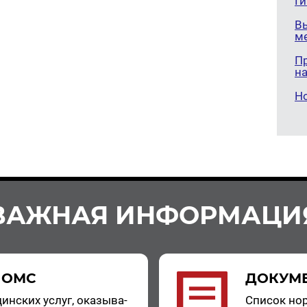
Г
В
м
П
н
Н
ВАЖНАЯ ИНФОРМАЦИ
 ОМС
ДОКУМ
цин­ских услуг, ока­зы­ва­
Спи­сок нор