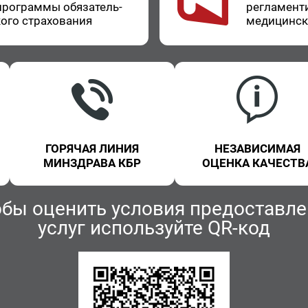
про­грам­мы обя­за­тель­
ре­гла­мен­т
о­го стра­хо­ва­ния
ме­ди­цин­с
ГОРЯЧАЯ ЛИНИЯ
НЕЗАВИСИМАЯ
МИНЗДРАВА КБР
ОЦЕНКА КАЧЕСТВА
обы оценить условия предоставле
услуг используйте QR-код