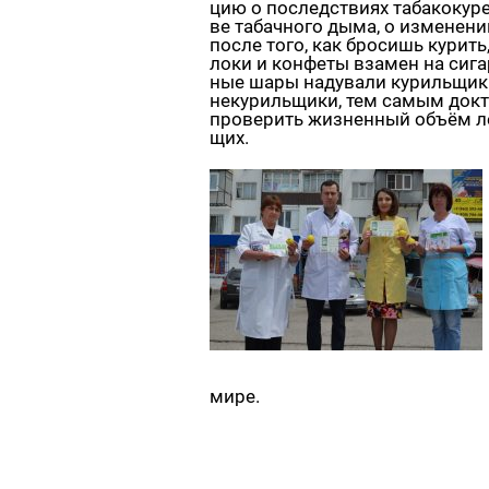
цию о по­след­стви­ях та­ба­ко­ку­ре
ве та­бач­но­го дыма, о из­ме­не­ни
после того, как бро­сишь ку­рить,
ло­ки и кон­фе­ты вза­мен на си­га­
ные шары на­ду­ва­ли ку­риль­щи­
неку­риль­щи­ки, тем самым док­
про­ве­рить жиз­нен­ный объём лё
щих.
мире.