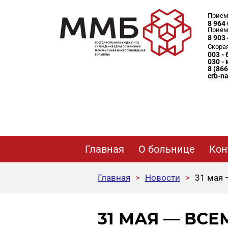
Прием
8 964 
Прием
8 903 
Скора
003 -
030 -
8 (86
crb-n
Главная
О больнице
Кон
Главная
>
Новости
>
31 мая 
31 МАЯ — ВС