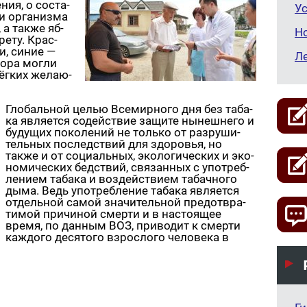
­ния, о со­ста­
Ус
и ор­га­низ­ма
 а также яб­
Н
ре­ту. Крас­
ки, синие —
Л
то­ра могли
г­ких же­ла­ю­
Гло­баль­ной целью Все­мир­но­го дня без та­ба­
ка яв­ля­ет­ся со­дей­ствие за­щи­те ны­неш­не­го и
бу­ду­щих по­ко­ле­ний не толь­ко от раз­ру­ши­
тель­ных по­след­ствий для здо­ро­вья, но
также и от со­ци­аль­ных, эко­ло­ги­че­ских и эко­
но­ми­че­ских бед­ствий, свя­зан­ных с упо­треб­
ле­ни­ем та­ба­ка и воз­дей­стви­ем та­бач­но­го
дыма. Ведь упо­треб­ле­ние та­ба­ка яв­ля­ет­ся
от­дель­ной самой зна­чи­тель­ной предот­вра­
ти­мой при­чи­ной смер­ти и в на­сто­я­щее
время, по дан­ным ВОЗ, при­во­дит к смер­ти
каж­до­го де­ся­то­го взрос­ло­го че­ло­ве­ка в