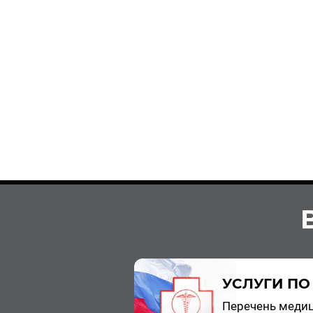
УСЛУГИ ПО
Пе­ре­чень ме­ди­