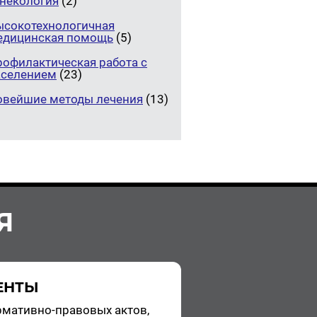
инекология
(2)
ысокотехнологичная
едицинская помощь
(5)
рофилактическая работа с
аселением
(23)
овейшие методы лечения
(13)
Я
ЕНТЫ
­ма­тив­но-пра­во­вых актов,