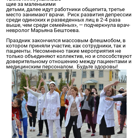
щие за ма­лень­ки­ми
детьми, далее идут ра­бот­ни­ки об­ще­пи­та, тре­тье
место за­ни­ма­ют врачи. Риск раз­ви­тия де­прес­сии
среди оди­но­ких и раз­ве­ден­ных лиц в 2-4 раза
выше, чем среди се­мей­ных», — под­черк­ну­ла врач-
нев­ро­лог Ма­рья­на Бе­што­е­ва.
Празд­ник за­кон­чил­ся мас­со­вым флеш­мо­бом, в
ко­то­ром при­ня­ли уча­стие, как со­труд­ни­ки, так и
па­ци­ен­ты. Несо­мнен­но такие ме­ро­при­я­тия не
толь­ко объ­еди­ня­ют кол­лек­тив, но и спо­соб­ству­ют
до­ве­ри­тель­но­му от­но­ше­нию между па­ци­ен­та­ми и
ме­ди­цин­ским пер­со­на­лом. Будь­те здо­ро­вы!