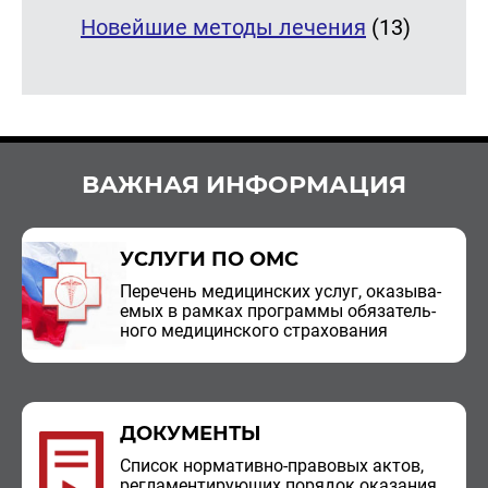
Новейшие методы лечения
(13)
ВАЖНАЯ ИНФОРМАЦИЯ
УСЛУГИ ПО ОМС
Пе­ре­чень ме­ди­цин­ских услуг, ока­зы­ва­
е­мых в рам­ках про­грам­мы обя­за­тель­
но­го ме­ди­цин­ско­го стра­хо­ва­ния
ДОКУМЕНТЫ
Спи­сок нор­ма­тив­но-пра­во­вых актов,
ре­гла­мен­ти­ру­ю­щих по­ря­док ока­за­ния