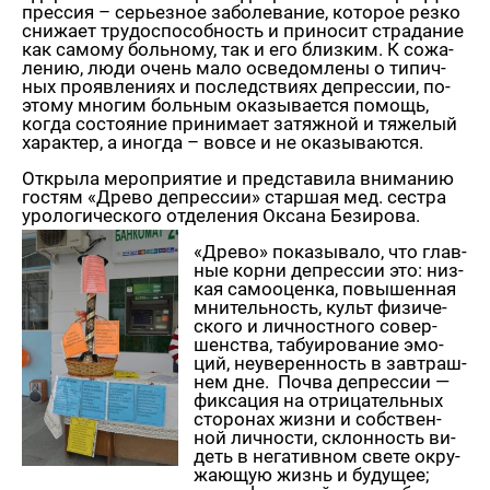
прес­сия – се­рьез­ное за­бо­ле­ва­ние, ко­то­рое резко
сни­жа­ет тру­до­спо­соб­ность и при­но­сит стра­да­ние
как са­мо­му боль­но­му, так и его близ­ким. К со­жа­
ле­нию, люди очень мало осве­дом­ле­ны о ти­пич­
ных про­яв­ле­ни­ях и по­след­стви­ях де­прес­сии, по­
это­му мно­гим боль­ным ока­зы­ва­ет­ся по­мощь,
когда со­сто­я­ние при­ни­ма­ет за­тяж­ной и тя­же­лый
ха­рак­тер, а ино­гда – вовсе и не ока­зы­ва­ют­ся.
От­кры­ла ме­ро­при­я­тие и пред­ста­ви­ла вни­ма­нию
го­стям «Древо де­прес­сии» стар­шая мед. сест­ра
уро­ло­ги­че­ско­го от­де­ле­ния Ок­са­на Бе­зи­ро­ва.
«Древо» по­ка­зы­ва­ло, что глав­
ные корни де­прес­сии это: низ­
кая са­мо­оцен­ка, по­вы­шен­ная
мни­тель­ность, культ фи­зи­че­
ско­го и лич­ност­но­го со­вер­
шен­ства, та­бу­и­ро­ва­ние эмо­
ций, неуве­рен­ность в зав­траш­
нем дне. Почва де­прес­сии —
фик­са­ция на от­ри­ца­тель­ных
сто­ро­нах жизни и соб­ствен­
ной лич­но­сти, склон­ность ви­
деть в нега­тив­ном свете окру­
жа­ю­щую жизнь и бу­ду­щее;