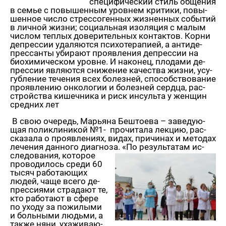
спе­ци­фи­че­ский стиль об­ще­ния
в семье с по­вы­шен­ным уров­нем кри­ти­ки, по­вы­
шен­ное число стрес­со­ген­ных жиз­нен­ных со­бы­тий
в лич­ной жизни; со­ци­аль­ная изо­ля­ция с малым
чис­лом теп­лых до­ве­ри­тель­ных кон­так­тов. Корни
де­прес­сии уда­ля­ют­ся пси­хо­те­ра­пи­ей, а ан­ти­де­
прес­сан­ты уби­ра­ют про­яв­ле­ния де­прес­сии на
био­хи­ми­че­ском уровне. И на­ко­нец, пло­да­ми де­
прес­сии яв­ля­ют­ся сни­же­ние ка­че­ства жизни, усу­
губ­ле­ние те­че­ния всех бо­лез­ней, спо­соб­ство­ва­ние
про­яв­ле­нию он­ко­ло­гии и бо­лез­ней серд­ца, рас­
строй­ства ки­шеч­ни­ка и риск ин­суль­та у жен­щин
сред­них лет
В свою оче­редь, Ма­рья­на Бе­што­е­ва – за­ве­ду­ю­
щая по­ли­кли­ни­кой №1- про­чи­та­ла лек­цию, рас­
ска­за­ла о про­яв­ле­ни­ях, видах, при­чи­нах и ме­то­дах
ле­че­ния дан­но­го ди­а­гно­за.
«По ре­зуль­та­там ис­
сле­до­ва­ния, ко­то­рое
про­во­ди­лось среди 60
тысяч ра­бо­та­ю­щих
людей, чаще всего де­
прес­си­я­ми стра­да­ют те,
кто ра­бо­та­ют в сфере
по уходу за по­жи­лы­ми
и боль­ны­ми лю­дь­ми, а
также няни, уха­жи­ва­ю­