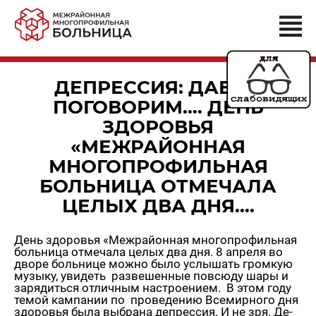
ДЕПРЕССИЯ: ДАВАЙ
ПОГОВОРИМ…. ДЕНЬ
ЗДОРОВЬЯ
«МЕЖРАЙОННАЯ
МНОГОПРОФИЛЬНАЯ
БОЛЬНИЦА ОТМЕЧАЛА
ЦЕЛЫХ ДВА ДНЯ….
День здо­ро­вья «Меж­рай­он­ная мно­го­про­филь­ная
боль­ни­ца от­ме­ча­ла целых два дня. 8 ап­ре­ля во
дворе боль­ни­це можно было услы­шать гром­кую
му­зы­ку, уви­деть раз­ве­шен­ные по­всю­ду шары и
за­ря­дить­ся от­лич­ным на­стро­е­ни­ем. В этом году
темой кам­па­нии по про­ве­де­нию Все­мир­но­го дня
здо­ро­вья была вы­бра­на де­прес­сия. И не зря. Де­