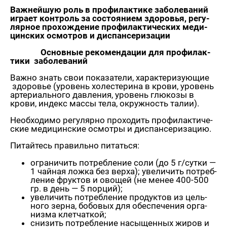
Важ­ней­шую роль в про­фи­лак­ти­ке за­бо­ле­ва­ний
иг­ра­ет кон­троль за со­сто­я­ни­ем здо­ро­вья, ре­гу­
ляр­ное про­хож­де­ние про­фи­лак­ти­че­ских ме­ди­
цин­ских осмот­ров и дис­пан­се­ри­за­ции
Ос­нов­ные ре­ко­мен­да­ции для про­фи­лак­
ти­ки за­бо­ле­ва­ний
Важно знать свои по­ка­за­те­ли, ха­рак­те­ри­зу­ю­щие
здо­ро­вье (уро­вень хо­ле­сте­ри­на в крови, уро­вень
ар­те­ри­аль­но­го дав­ле­ния, уро­вень глю­ко­зы в
крови, ин­декс массы тела, окруж­ность талии).
Необ­хо­ди­мо ре­гу­ляр­но про­хо­дить про­фи­лак­ти­че­
ские ме­ди­цин­ские осмот­ры и дис­пан­се­ри­за­цию.
Пи­тай­тесь пра­виль­но пи­тать­ся:
огра­ни­чить по­треб­ле­ние соли (до 5 г/сутки —
1 чай­ная ложка без верха); уве­ли­чить по­треб­
ле­ние фрук­тов и ово­щей (не менее 400-500
гр. в день — 5 пор­ций);
уве­ли­чить по­треб­ле­ние про­дук­тов из цель­
но­го зерна, бо­бо­вых для обес­пе­че­ния ор­га­
низ­ма клет­чат­кой;
сни­зить по­треб­ле­ние на­сы­щен­ных жиров и