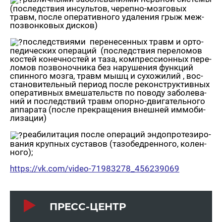
(по­след­ствия ин­суль­тов, че­реп­но-моз­го­вых
травм, после опе­ра­тив­но­го уда­ле­ния грыж меж­
по­звон­ко­вых дис­ков)
по­след­стви­я­ми пе­ре­не­сен­ных травм и ор­то­
пе­ди­че­ских опе­ра­ций (по­след­ствия пе­ре­ло­мов
ко­стей ко­неч­но­стей и таза, ком­прес­си­он­ных пе­ре­
ло­мов по­зво­ноч­ни­ка без на­ру­ше­ния функ­ций
спин­но­го мозга, травм мышц и су­хо­жи­лий , вос­
ста­но­ви­тель­ный пе­ри­од после ре­кон­струк­тив­ных
опе­ра­тив­ных вме­ша­тельств по по­во­ду за­бо­ле­ва­
ний и по­след­ствий травм опор­но-дви­га­тель­но­го
ап­па­ра­та (после пре­кра­ще­ния внеш­ней им­мо­би­
ли­за­ции)
ре­а­би­ли­та­ция после опе­ра­ций эн­до­про­те­зи­ро­
ва­ния круп­ных су­ста­вов (та­зо­бед­рен­но­го, ко­лен­
но­го);
https://​vk.​com/​video-​71983278_​456239069
ПРЕСС-ЦЕНТР