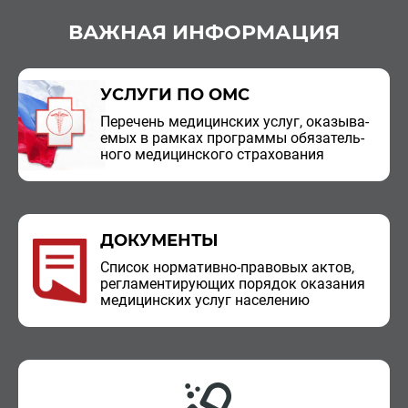
ВАЖНАЯ ИНФОРМАЦИЯ
УСЛУГИ ПО ОМС
Пе­ре­чень ме­ди­цин­ских услуг, ока­зы­ва­
е­мых в рам­ках про­грам­мы обя­за­тель­
но­го ме­ди­цин­ско­го стра­хо­ва­ния
ДОКУМЕНТЫ
Спи­сок нор­ма­тив­но-пра­во­вых актов,
ре­гла­мен­ти­ру­ю­щих по­ря­док ока­за­ния
ме­ди­цин­ских услуг на­се­ле­нию