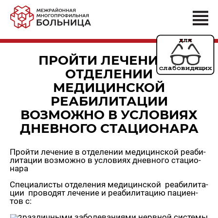
ПРОЙТИ ЛЕЧЕНИЕ В
ОТДЕЛЕНИИ
МЕДИЦИНСКОЙ
РЕАБИЛИТАЦИИ
ВОЗМОЖНО В УСЛОВИЯХ
ДНЕВНОГО СТАЦИОНАРА
Прой­ти ле­че­ние в от­де­ле­нии ме­ди­цин­ской ре­а­би­
ли­та­ции воз­мож­но в усло­ви­ях днев­но­го ста­ци­о­
на­ра
Спе­ци­а­ли­сты от­де­ле­ния ме­ди­цин­ской ре­а­би­ли­та­
ции про­во­дят ле­че­ние и ре­а­би­ли­та­цию па­ци­ен­
тов с:
раз­лич­ны­ми за­бо­ле­ва­ни­я­ми нерв­ной си­сте­мы