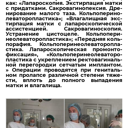
как: «Ла­па­ро­ско­пия. Экс­тир­па­ция матки
с при­дат­ка­ми. Са­кро­ва­ги­но­пек­сия. Дре­
ни­ро­ва­ние ма­ло­го таза. Коль­по­пе­ри­но­
ле­ва­то­ро­пла­сти­ка»; «Вла­га­лищ­ная экс­
тир­па­ция матки с ла­па­ро­ско­пи­че­ской
ас­си­стен­ци­ей. Са­кро­ва­ги­но­ско­пия.
Устра­не­ние ци­сто­це­ле. Коль­по­пе­ри­
неоле­ва­то­ро­пла­сти­ка»; «Пе­ред­няя коль­
по­ра­фия. Коль­по­пе­ри­неоле­ва­то­ро­пла­
сти­ка. Ла­па­ро­ско­пи­че­ская про­мон­то­
фик­са­ция», «Коль­по­пе­ри­неоле­ва­то­ро­
пла­сти­ка с укреп­ле­ни­ем рек­то­ва­ги­наль­
ной пе­ре­го­род­ки сет­ча­тым им­план­том.
» Опе­ра­ции про­во­дят­ся при ге­ни­таль­
ном про­лап­се раз­лич­ной сте­пе­ни тя­же­
сти, вплоть до пол­но­го вы­па­де­ния
матки и вла­га­ли­ща.