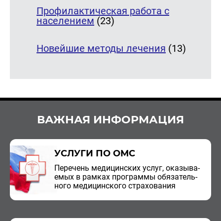
Профилактическая работа с
населением
(23)
Новейшие методы лечения
(13)
ВАЖНАЯ ИНФОРМАЦИЯ
УСЛУГИ ПО ОМС
Пе­ре­чень ме­ди­цин­ских услуг, ока­зы­ва­
е­мых в рам­ках про­грам­мы обя­за­тель­
но­го ме­ди­цин­ско­го стра­хо­ва­ния