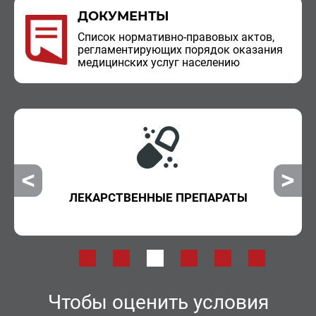
ДОКУМЕНТЫ
Спи­сок нор­ма­тив­но-пра­во­вых актов,
ре­гла­мен­ти­ру­ю­щих по­ря­док ока­за­ния
ме­ди­цин­ских услуг на­се­ле­нию
ВНЕОЧЕРЕДНАЯ ПОМОЩЬ
Чтобы оценить условия