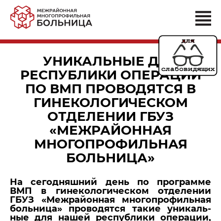
УНИКАЛЬНЫЕ ДЛЯ
РЕСПУБЛИКИ ОПЕРАЦИИ
ПО ВМП ПРОВОДЯТСЯ В
ГИНЕКОЛОГИЧЕСКОМ
ОТДЕЛЕНИИ ГБУЗ
«МЕЖРАЙОННАЯ
МНОГОПРОФИЛЬНАЯ
БОЛЬНИЦА»
На се­го­дняш­ний день по про­грам­ме
ВМП в ги­не­ко­ло­ги­че­ском от­де­ле­нии
ГБУЗ «Меж­рай­он­ная мно­го­про­филь­ная
боль­ни­ца» про­во­дят­ся такие уни­каль­
ные для нашей рес­пуб­ли­ки опе­ра­ции,