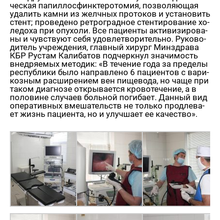
че­ская па­пил­лос­финк­те­ро­то­мия, поз­во­ля­ю­щая
уда­лить камни из желч­ных про­то­ков и уста­но­вить
стент; про­ве­де­но ре­тро­град­ное стен­ти­ро­ва­ние хо­
ле­до­ха при опу­хо­ли. Все па­ци­ен­ты ак­ти­ви­зи­ро­ва­
ны и чув­ству­ют себя удо­вле­тво­ри­тель­но. Ру­ко­во­
ди­тель учре­жде­ния, глав­ный хи­рург Мин­здра­ва
КБР Ру­стам Ка­ли­ба­тов под­черк­нул зна­чи­мость
внед­ря­е­мых ме­то­дик: «В те­че­ние года за пре­де­лы
рес­пуб­ли­ки было на­прав­ле­но 6 па­ци­ен­тов с ва­ри­
коз­ным рас­ши­ре­ни­ем вен пи­ще­во­да, но чаще при
таком ди­а­гно­зе от­кры­ва­ет­ся кро­во­те­че­ние, а в
по­ло­вине слу­ча­ев боль­ной по­ги­ба­ет. Дан­ный вид
опе­ра­тив­ных вме­ша­тельств не толь­ко про­дле­ва­
ет жизнь па­ци­ен­та, но и улуч­ша­ет ее ка­че­ство».