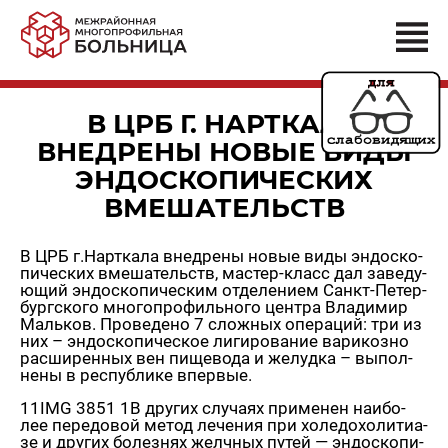
В ЦРБ Г. НАРТКАЛА
ВНЕДРЕНЫ НОВЫЕ ВИДЫ
ЭНДОСКОПИЧЕСКИХ
ВМЕШАТЕЛЬСТВ
В ЦРБ г.Нарт­ка­ла внед­ре­ны новые виды эн­до­ско­
пи­че­ских вме­ша­тельств, ма­стер-класс дал за­ве­ду­
ю­щий эн­до­ско­пи­че­ским от­де­ле­ни­ем Санкт-Пе­тер­
бург­ско­го мно­го­про­филь­но­го цен­тра Вла­ди­мир
Маль­ков. Про­ве­де­но 7 слож­ных опе­ра­ций: три из
них – эн­до­ско­пи­че­ское ли­ги­ро­ва­ние ва­ри­коз­но
рас­ши­рен­ных вен пи­ще­во­да и же­луд­ка – вы­пол­
не­ны в рес­пуб­ли­ке впер­вые.
11IMG 3851 1В дру­гих слу­ча­ях при­ме­нен наи­бо­
лее пе­ре­до­вой метод ле­че­ния при хо­ле­до­хо­ли­ти­а­
зе и дру­гих бо­лез­нях желч­ных путей — эн­до­ско­пи­