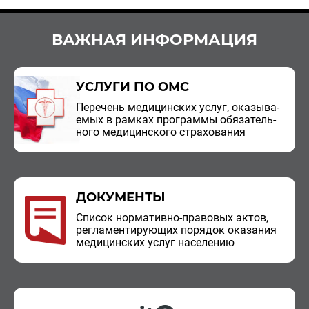
ВАЖНАЯ ИНФОРМАЦИЯ
УСЛУГИ ПО ОМС
Пе­ре­чень ме­ди­цин­ских услуг, ока­зы­ва­
е­мых в рам­ках про­грам­мы обя­за­тель­
но­го ме­ди­цин­ско­го стра­хо­ва­ния
ДОКУМЕНТЫ
Спи­сок нор­ма­тив­но-пра­во­вых актов,
ре­гла­мен­ти­ру­ю­щих по­ря­док ока­за­ния
ме­ди­цин­ских услуг на­се­ле­нию