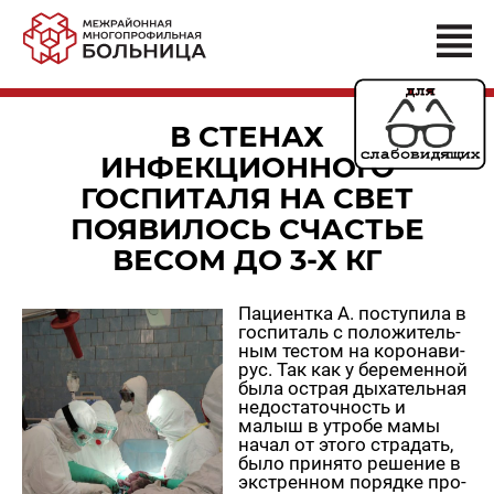
В СТЕНАХ
ИНФЕКЦИОННОГО
ГОСПИТАЛЯ НА СВЕТ
ПОЯВИЛОСЬ СЧАСТЬЕ
ВЕСОМ ДО 3-Х КГ
Па­ци­ент­ка А. по­сту­пи­ла в
гос­пи­таль с по­ло­жи­тель­
ным те­стом на ко­ро­на­ви­
рус. Так как у бе­ре­мен­ной
была ост­рая ды­ха­тель­ная
недо­ста­точ­ность и
малыш в утро­бе мамы
начал от этого стра­дать,
было при­ня­то ре­ше­ние в
экс­трен­ном по­ряд­ке про­