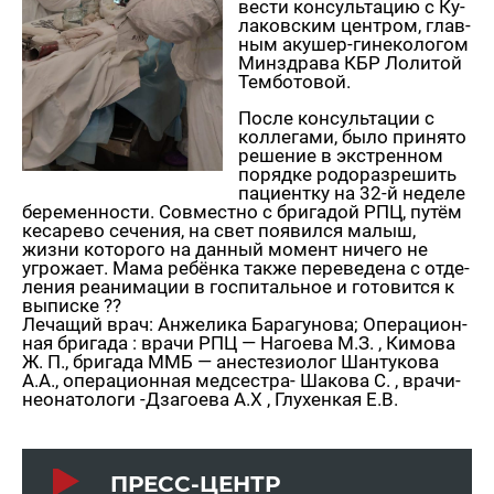
ве­сти кон­суль­та­цию с Ку­
ла­ков­ским цен­тром, глав­
ным аку­шер-ги­не­ко­ло­гом
Мин­здра­ва КБР Ло­ли­той
Тем­б­о­то­вой.
После кон­суль­та­ции с
кол­ле­га­ми, было при­ня­то
ре­ше­ние в экс­трен­ном
по­ряд­ке ро­до­раз­ре­шить
па­ци­ент­ку на 32-й неде­ле
бе­ре­мен­но­сти. Сов­мест­но с бри­га­дой РПЦ, путём
ке­са­ре­во се­че­ния, на свет по­явил­ся малыш,
жизни ко­то­ро­го на дан­ный мо­мент ни­че­го не
угро­жа­ет. Мама ре­бён­ка также пе­ре­ве­де­на с от­де­
ле­ния ре­ани­ма­ции в гос­пи­таль­ное и го­то­вит­ся к
вы­пис­ке ??
Ле­ча­щий врач: Ан­же­ли­ка Ба­ра­гу­но­ва; Опе­ра­ци­он­
ная бри­га­да : врачи РПЦ — На­го­е­ва М.З. , Ки­мо­ва
Ж. П., бри­га­да ММБ — ане­сте­зио­лог Шан­ту­ко­ва
А.А., опе­ра­ци­он­ная мед­сест­ра- Ша­ко­ва С. , вра­чи-
нео­на­то­ло­ги -Дза­го­е­ва А.Х , Глу­хен­кая Е.В.
ПРЕСС-ЦЕНТР