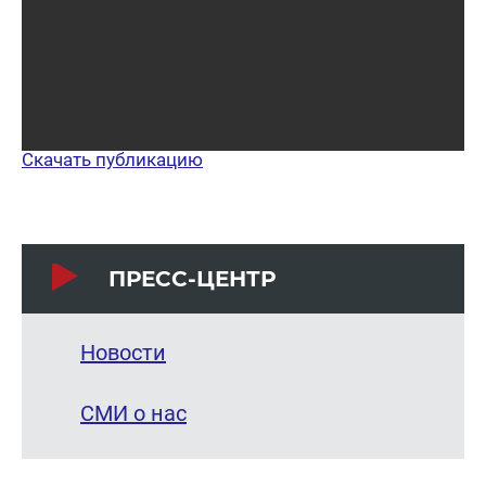
Ска­чать пуб­ли­ка­цию
ПРЕСС-ЦЕНТР
Новости
СМИ о нас