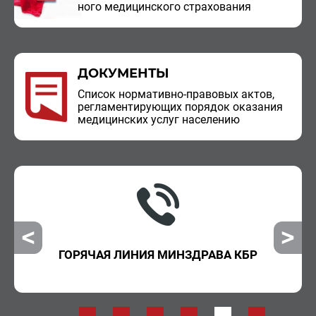
но­го ме­ди­цин­ско­го стра­хо­ва­ния
ДОКУМЕНТЫ
Спи­сок нор­ма­тив­но-пра­во­вых актов,
ре­гла­мен­ти­ру­ю­щих по­ря­док ока­за­ния
ме­ди­цин­ских услуг на­се­ле­нию
ГОРЯЧАЯ ЛИНИЯ МИНЗДРАВА КБР