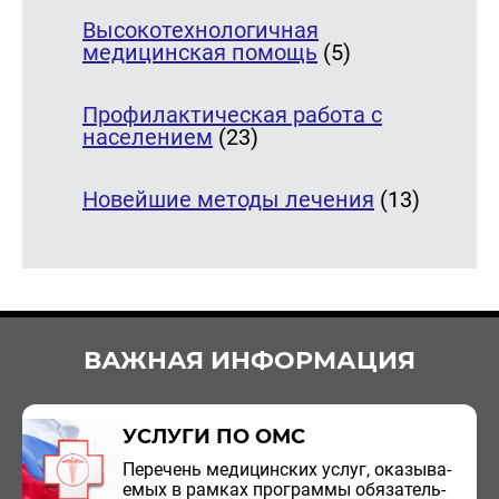
Высокотехнологичная
медицинская помощь
(5)
Профилактическая работа с
населением
(23)
Новейшие методы лечения
(13)
ВАЖНАЯ ИНФОРМАЦИЯ
УСЛУГИ ПО ОМС
Пе­ре­чень ме­ди­цин­ских услуг, ока­зы­ва­
е­мых в рам­ках про­грам­мы обя­за­тель­