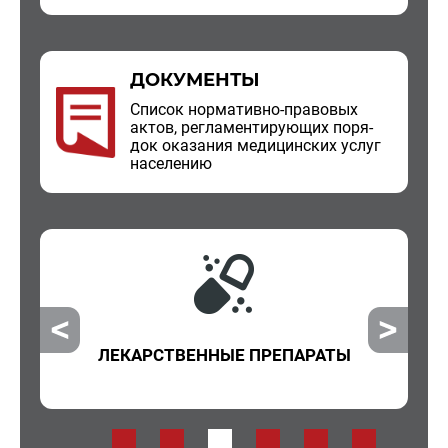
ДОКУМЕНТЫ
Спи­сок нор­ма­тив­но-пра­во­вых
актов, ре­гла­мен­ти­ру­ю­щих по­ря­
док ока­за­ния ме­ди­цин­ских услуг
на­се­ле­нию
ВНЕОЧЕРЕДНАЯ ПОМОЩЬ