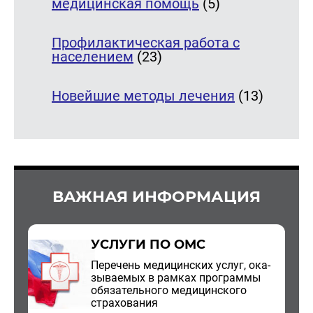
медицинская помощь
(5)
Профилактическая работа с
населением
(23)
Новейшие методы лечения
(13)
ВАЖНАЯ ИНФОРМАЦИЯ
УСЛУГИ ПО ОМС
Пе­ре­чень ме­ди­цин­ских услуг, ока­
зы­ва­е­мых в рам­ках про­грам­мы
обя­за­тель­но­го ме­ди­цин­ско­го
стра­хо­ва­ния