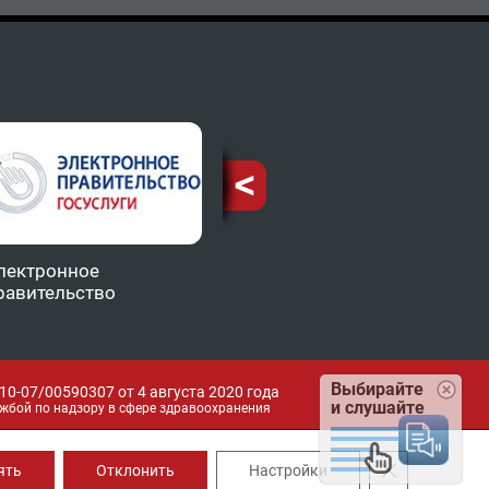
лектронное
Министерство
ТФОМ
равительство
здравоохранения КБР
Выбирайте
0-07/00590307 от 4 августа 2020 года
и слушайте
жбой по надзору в сфере здравоохранения
Закрыть банн
ять
Отклонить
Настройки