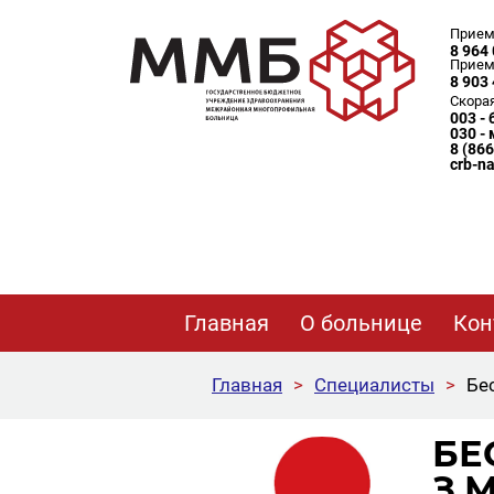
Прием
8 964 
Прием
8 903 
Скора
003 -
030 -
8 (86
crb-n
Главная
О больнице
Кон
Главная
>
Специалисты
>
Бе
БЕ
З.М