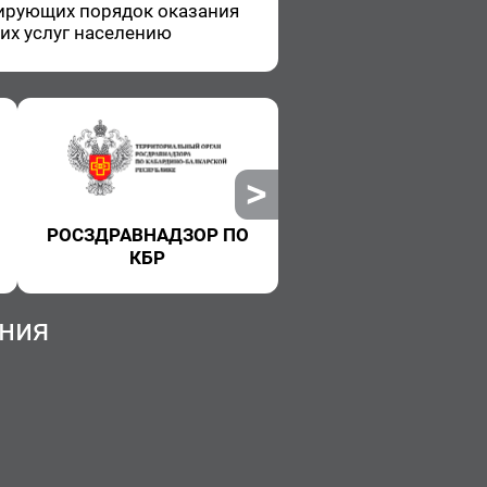
и­ру­ю­щих по­ря­док ока­за­ния
ких услуг на­се­ле­нию
РОСЗДРАВНАДЗОР ПО
РОСПОТРЕБНАДЗ
КБР
ния