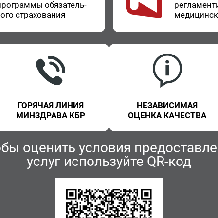
про­грам­мы обя­за­тель­
ре­гла­мен­т
о­го стра­хо­ва­ния
ме­ди­цин­с
ГОРЯЧАЯ ЛИНИЯ
НЕЗАВИСИМАЯ
МИНЗДРАВА КБР
ОЦЕНКА КАЧЕСТВА
обы оценить условия предоставле
услуг используйте QR-код