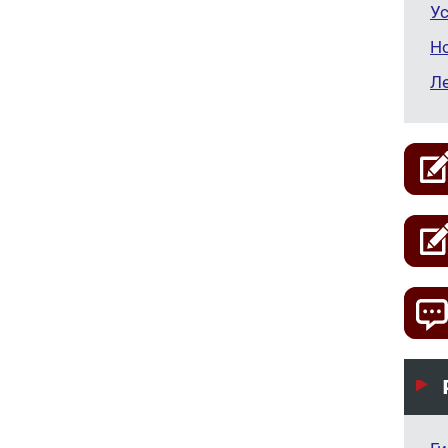
Ус
Н
Л