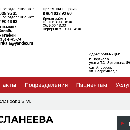
ное отделение №1:
Приемная гл.врача:
038 95 35
8 964 038 92 60
ное отделение №2:
Время работы:
490 48 82
Пн-Пт: 9:00-18:00
Сб: 9:00-13:00
я помощь:
перерыв с 13:00-14:00
 билайн
 мегафон
635) 4-43-74
artkala@yandex.ru
Адрес больницы:
г. Нарткала,
ул.им.Т.Х. Эркенова, 59
с.п. Анзорей,
ул. Надречная, 2.
такты
Подразделения
Пациентам
Услу
сланеева З.М.
СЛАНЕЕВА
.