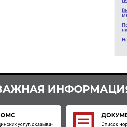
Г
В
м
П
н
Н
ВАЖНАЯ ИНФОРМАЦИ
 ОМС
ДОКУМ
цин­ских услуг, ока­зы­ва­
Спи­сок нор