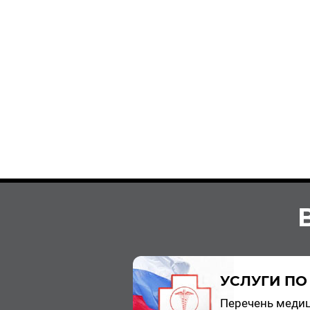
УСЛУГИ ПО
Пе­ре­чень ме­ди­