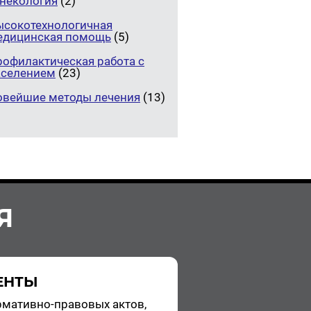
инекология
(2)
ысокотехнологичная
едицинская помощь
(5)
рофилактическая работа с
аселением
(23)
овейшие методы лечения
(13)
Я
ЕНТЫ
­ма­тив­но-пра­во­вых актов,