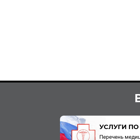
УСЛУГИ ПО
Пе­ре­чень ме­ди­