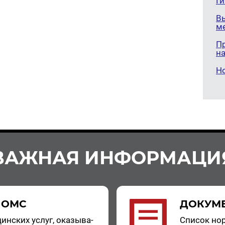
Г
В
м
П
н
Н
ВАЖНАЯ ИНФОРМАЦИ
 ОМС
ДОКУМ
цин­ских услуг, ока­зы­ва­
Спи­сок нор