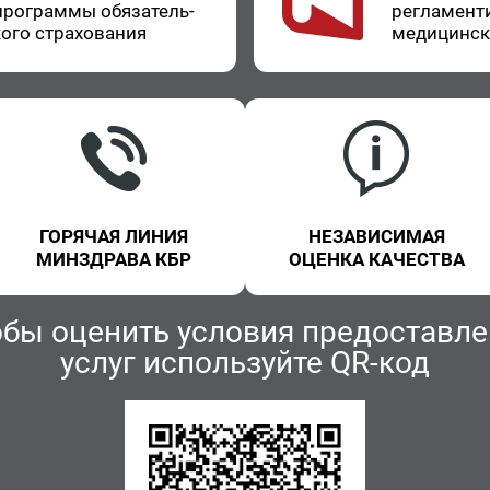
про­грам­мы обя­за­тель­
ре­гла­мен­т
о­го стра­хо­ва­ния
ме­ди­цин­с
ГОРЯЧАЯ ЛИНИЯ
НЕЗАВИСИМАЯ
МИНЗДРАВА КБР
ОЦЕНКА КАЧЕСТВА
обы оценить условия предоставле
услуг используйте QR-код