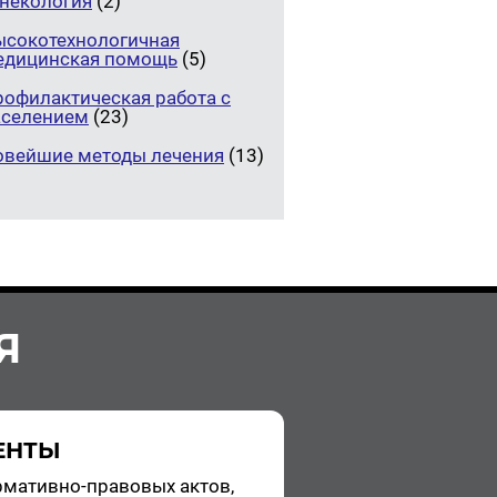
инекология
(2)
ысокотехнологичная
едицинская помощь
(5)
рофилактическая работа с
аселением
(23)
овейшие методы лечения
(13)
Я
ЕНТЫ
­ма­тив­но-пра­во­вых актов,