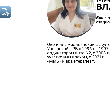
ВЛ
Врач-т
стацио
Окончила медицинский факульт
Урванской ЦРБ с 1996 по 1997гг
ординатором в т/о N2, с 2003 по 
участковым врачом, с 2021г. 
«ММБ» и врач-терапевт.