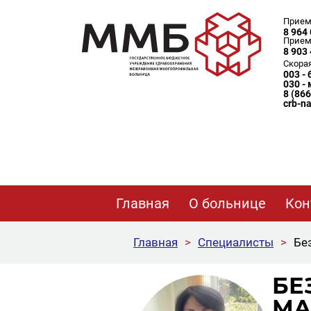
Прием
8 964 
Прием
8 903 
Скора
003 -
030 -
8 (86
crb-n
Главная
О больнице
Кон
Главная
>
Специалисты
>
Бе
БЕ
МА