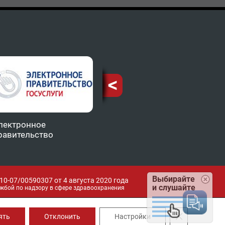
лектронное
Министерство
ТФОМ
равительство
здравоохранения КБР
Выбирайте
0-07/00590307 от 4 августа 2020 года
и слушайте
жбой по надзору в сфере здравоохранения
Закрыть банн
ять
Отклонить
Настройки