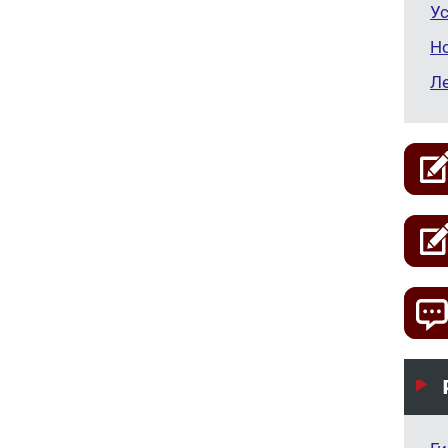
Ус
Н
Л