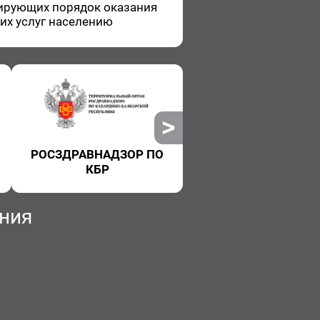
и­ру­ю­щих по­ря­док ока­за­ния
ких услуг на­се­ле­нию
РОСЗДРАВНАДЗОР ПО
РОСПОТРЕБНАДЗ
КБР
ния