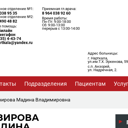
ное отделение №1:
Приемная гл.врача:
038 95 35
8 964 038 92 60
ное отделение №2:
Время работы:
490 48 82
Пн-Пт: 9:00-18:00
Сб: 9:00-13:00
я помощь:
перерыв с 13:00-14:00
 билайн
 мегафон
635) 4-43-74
artkala@yandex.ru
Адрес больницы:
г. Нарткала,
ул.им.Т.Х. Эркенова, 59
с.п. Анзорей,
ул. Надречная, 2.
такты
Подразделения
Пациентам
Услу
зирова Мадина Владимировна
ЗИРОВА
ДИНА