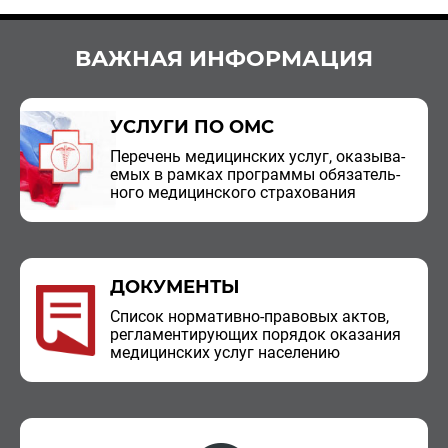
ВАЖНАЯ ИНФОРМАЦИЯ
УСЛУГИ ПО ОМС
Пе­ре­чень ме­ди­цин­ских услуг, ока­зы­ва­
е­мых в рам­ках про­грам­мы обя­за­тель­
но­го ме­ди­цин­ско­го стра­хо­ва­ния
ДОКУМЕНТЫ
Спи­сок нор­ма­тив­но-пра­во­вых актов,
ре­гла­мен­ти­ру­ю­щих по­ря­док ока­за­ния
ме­ди­цин­ских услуг на­се­ле­нию