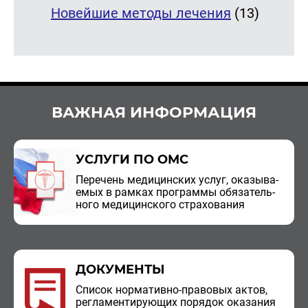
Новейшие методы лечения
(13)
ВАЖНАЯ ИНФОРМАЦИЯ
УСЛУГИ ПО ОМС
Пе­ре­чень ме­ди­цин­ских услуг, ока­зы­ва­
е­мых в рам­ках про­грам­мы обя­за­тель­
но­го ме­ди­цин­ско­го стра­хо­ва­ния
ДОКУМЕНТЫ
Спи­сок нор­ма­тив­но-пра­во­вых актов,
ре­гла­мен­ти­ру­ю­щих по­ря­док ока­за­ния