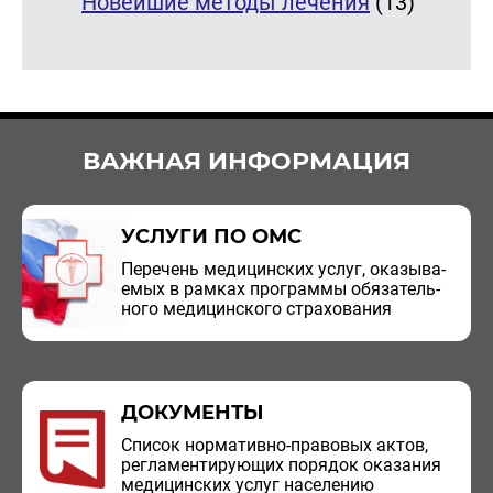
Новейшие методы лечения
(13)
ВАЖНАЯ ИНФОРМАЦИЯ
УСЛУГИ ПО ОМС
Пе­ре­чень ме­ди­цин­ских услуг, ока­зы­ва­
е­мых в рам­ках про­грам­мы обя­за­тель­
но­го ме­ди­цин­ско­го стра­хо­ва­ния
ДОКУМЕНТЫ
Спи­сок нор­ма­тив­но-пра­во­вых актов,
ре­гла­мен­ти­ру­ю­щих по­ря­док ока­за­ния
ме­ди­цин­ских услуг на­се­ле­нию