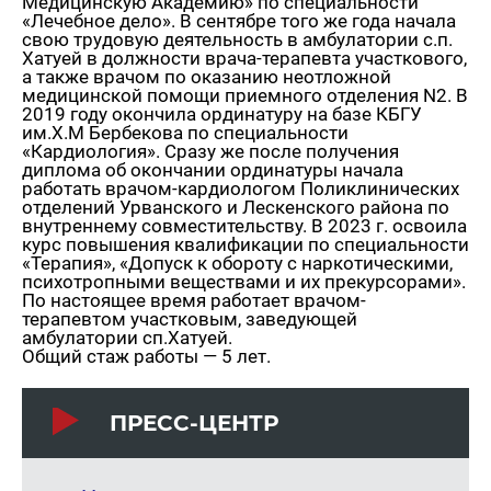
Медицинскую Академию» по специальности
«Лечебное дело». В сентябре того же года начала
свою трудовую деятельность в амбулатории с.п.
Хатуей в должности врача-терапевта участкового,
а также врачом по оказанию неотложной
медицинской помощи приемного отделения N2. В
2019 году окончила ординатуру на базе КБГУ
им.Х.М Бербекова по специальности
«Кардиология». Сразу же после получения
диплома об окончании ординатуры начала
работать врачом-кардиологом Поликлинических
отделений Урванского и Лескенского района по
внутреннему совместительству. В 2023 г. освоила
курс повышения квалификации по специальности
«Терапия», «Допуск к обороту с наркотическими,
психотропными веществами и их прекурсорами».
По настоящее время работает врачом-
терапевтом участковым, заведующей
амбулатории сп.Хатуей.
Общий стаж работы — 5 лет.
ПРЕСС-ЦЕНТР