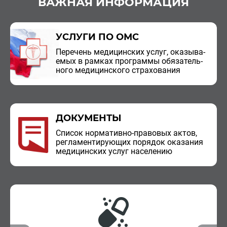
ВАЖНАЯ ИНФОРМАЦИЯ
УСЛУГИ ПО ОМС
Пе­ре­чень ме­ди­цин­ских услуг, ока­зы­ва­
е­мых в рам­ках про­грам­мы обя­за­тель­
но­го ме­ди­цин­ско­го стра­хо­ва­ния
ДОКУМЕНТЫ
Спи­сок нор­ма­тив­но-пра­во­вых актов,
ре­гла­мен­ти­ру­ю­щих по­ря­док ока­за­ния
ме­ди­цин­ских услуг на­се­ле­нию