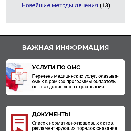
Новейшие методы лечения
(13)
ВАЖНАЯ ИНФОРМАЦИЯ
УСЛУГИ ПО ОМС
Пе­ре­чень ме­ди­цин­ских услуг, ока­зы­ва­
е­мых в рам­ках про­грам­мы обя­за­тель­
но­го ме­ди­цин­ско­го стра­хо­ва­ния
ДОКУМЕНТЫ
Спи­сок нор­ма­тив­но-пра­во­вых актов,
ре­гла­мен­ти­ру­ю­щих по­ря­док ока­за­ния