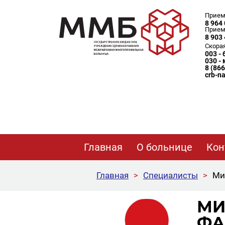
Прием
8 964 
Прием
8 903 
Скора
003 -
030 -
8 (86
crb-n
Главная
О больнице
Кон
Главная
>
Специалисты
>
Ми
МИ
ФА