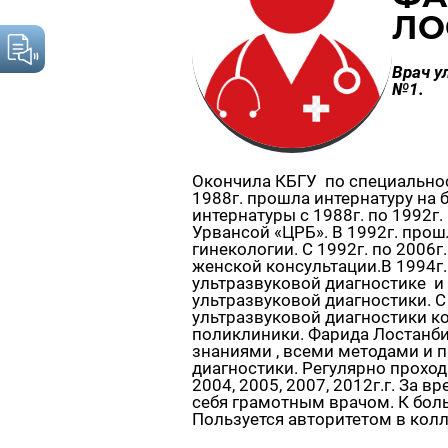
ЛО
Врач у
№1.
Окончила КБГУ по специальност
1988г. прошла интернатуру на 
интернатуры с 1988г. по 1992г
Урвансой «ЦРБ». В 1992г. про
гинекологии. С 1992г. по 2006
женской консультации.В 1994г
ультразвуковой диагностике и
ультразвуковой диагностики. С
ультразвуковой диагностики к
поликлиники. Фарида Лостанб
знаниями , всеми методами и 
диагностики. Регулярно прохо
2004, 2005, 2007, 2012г.г. За
себя грамотным врачом. К бол
Пользуется авторитетом в колл