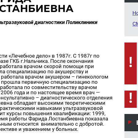
СТАНБИЕВНА
Н
льтразвуковой диагностики Поликлиники
С
и «Лечебное дело» в 1987г. С 1987г по
базе ГКБ г.Нальчика. После окончания
. работала врачом скорой помощи при
шла специализацию по акушерству и
г. работала врачом акушером – гинекологом
. прошла первичную специализацию по
 работала по совместительству врачом
 2006 года и по настоящее время врач —
онсультативно – диагностического отделения
иевна обладает высокими теоретическими
практическими навыками ультразвуковой
дит курсы повышения квалификации: 1999,
 время работы Фарида Лостанбиевна показала
ьным относится внимательно с добротой.
ективе и уважением у больных.