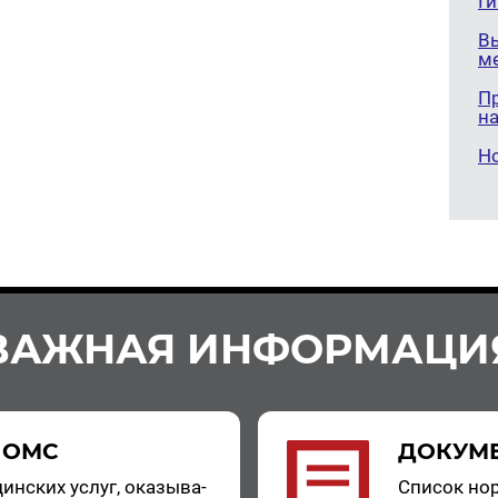
Г
В
м
П
н
Н
ВАЖНАЯ ИНФОРМАЦИ
 ОМС
ДОКУМ
цин­ских услуг, ока­зы­ва­
Спи­сок нор