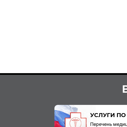
УСЛУГИ ПО
Пе­ре­чень ме­ди­