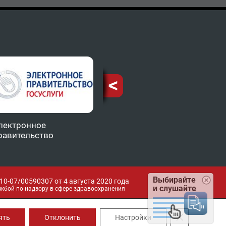
лектронное
Министерство
ТФОМ
равительство
здравоохранения КБР
Выбирайте
0-07/00590307 от 4 августа 2020 года
и слушайте
жбой по надзору в сфере здравоохранения
Закрыть банн
ять
Отклонить
Настройки