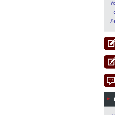
Ус
Н
Л