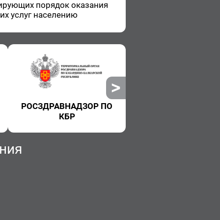
и­ру­ю­щих по­ря­док ока­за­ния
ких услуг на­се­ле­нию
РОСЗДРАВНАДЗОР ПО
РОСПОТРЕБНАДЗ
КБР
ния