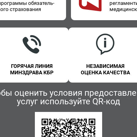
про­грам­мы обя­за­тель­
ре­гла­мен­т
о­го стра­хо­ва­ния
ме­ди­цин­с
ГОРЯЧАЯ ЛИНИЯ
НЕЗАВИСИМАЯ
МИНЗДРАВА КБР
ОЦЕНКА КАЧЕСТВА
обы оценить условия предоставле
услуг используйте QR-код