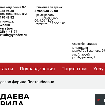
ное отделение №1:
Приемная гл.врача:
038 95 35
8 964 038 92 60
ное отделение №2:
Время работы:
490 48 82
Пн-Пт: 9:00-18:00
Сб: 9:00-13:00
я помощь:
перерыв с 13:00-14:00
 билайн
 мегафон
635) 4-43-74
artkala@yandex.ru
Адрес больницы:
г. Нарткала,
ул.им.Т.Х. Эркенова, 59
с.п. Анзорей,
ул. Надречная, 2.
такты
Подразделения
Пациентам
Услу
даева Фарида Лостанбиевна
ДАЕВА
РИДА