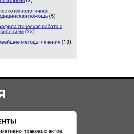
инекология
(2)
ысокотехнологичная
едицинская помощь
(5)
рофилактическая работа с
аселением
(23)
овейшие методы лечения
(13)
Я
ЕНТЫ
­ма­тив­но-пра­во­вых актов,