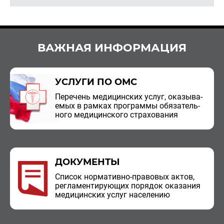
ВАЖНАЯ ИНФОРМАЦИЯ
УСЛУГИ ПО ОМС
Пе­ре­чень ме­ди­цин­ских услуг, ока­зы­ва­
е­мых в рам­ках про­грам­мы обя­за­тель­
но­го ме­ди­цин­ско­го стра­хо­ва­ния
ДОКУМЕНТЫ
Спи­сок нор­ма­тив­но-пра­во­вых актов,
ре­гла­мен­ти­ру­ю­щих по­ря­док ока­за­ния
ме­ди­цин­ских услуг на­се­ле­нию