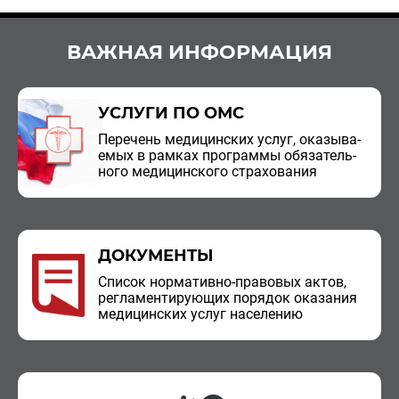
ВАЖНАЯ ИНФОРМАЦИЯ
УСЛУГИ ПО ОМС
Пе­ре­чень ме­ди­цин­ских услуг, ока­зы­ва­
е­мых в рам­ках про­грам­мы обя­за­тель­
но­го ме­ди­цин­ско­го стра­хо­ва­ния
ДОКУМЕНТЫ
Спи­сок нор­ма­тив­но-пра­во­вых актов,
ре­гла­мен­ти­ру­ю­щих по­ря­док ока­за­ния
ме­ди­цин­ских услуг на­се­ле­нию