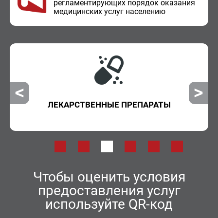
ре­гла­мен­ти­ру­ю­щих по­ря­док ока­за­ния
ме­ди­цин­ских услуг на­се­ле­нию
ЛЕКАРСТВЕННЫЕ ПРЕПАРАТЫ
Чтобы оценить условия
предоставления услуг
используйте QR-код