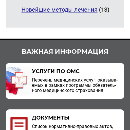
Новейшие методы лечения
(13)
ВАЖНАЯ ИНФОРМАЦИЯ
УСЛУГИ ПО ОМС
Пе­ре­чень ме­ди­цин­ских услуг, ока­зы­ва­
е­мых в рам­ках про­грам­мы обя­за­тель­
но­го ме­ди­цин­ско­го стра­хо­ва­ния
ДОКУМЕНТЫ
Спи­сок нор­ма­тив­но-пра­во­вых актов,