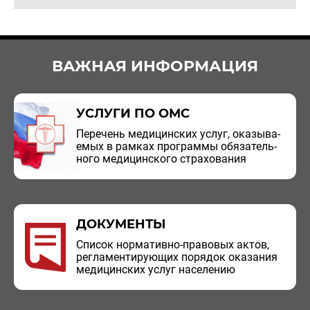
ВАЖНАЯ ИНФОРМАЦИЯ
УСЛУГИ ПО ОМС
Пе­ре­чень ме­ди­цин­ских услуг, ока­зы­ва­
е­мых в рам­ках про­грам­мы обя­за­тель­
но­го ме­ди­цин­ско­го стра­хо­ва­ния
ДОКУМЕНТЫ
Спи­сок нор­ма­тив­но-пра­во­вых актов,
ре­гла­мен­ти­ру­ю­щих по­ря­док ока­за­ния
ме­ди­цин­ских услуг на­се­ле­нию