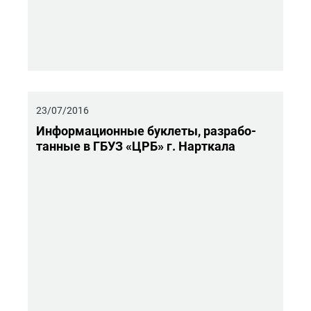
23/07/2016
Ин­фор­ма­ци­он­ные бук­ле­ты, раз­ра­бо­
тан­ные в ГБУЗ «ЦРБ» г. Нарт­ка­ла