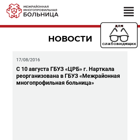
НОВОСТИ
17/08/2016
С 10 ав­гу­ста ГБУЗ «ЦРБ» г. Нарт­ка­ла
ре­ор­га­ни­зо­ва­на в ГБУЗ «Меж­рай­он­ная
мно­го­про­филь­ная боль­ни­ца»