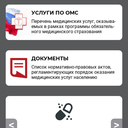
УСЛУГИ ПО ОМС
Пе­ре­чень ме­ди­цин­ских услуг, ока­зы­ва­
е­мых в рам­ках про­грам­мы обя­за­тель­
но­го ме­ди­цин­ско­го стра­хо­ва­ния
ДОКУМЕНТЫ
Спи­сок нор­ма­тив­но-пра­во­вых актов,
ре­гла­мен­ти­ру­ю­щих по­ря­док ока­за­ния
ме­ди­цин­ских услуг на­се­ле­нию