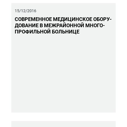
15/12/2016
СО­ВРЕ­МЕН­НОЕ МЕ­ДИ­ЦИН­СКОЕ ОБО­РУ­
ДО­ВА­НИЕ В МЕЖ­РАЙ­ОН­НОЙ МНО­ГО­
ПРО­ФИЛЬ­НОЙ БОЛЬ­НИ­ЦЕ