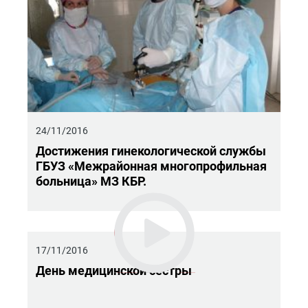
24/11/2016
До­сти­же­ния ги­не­ко­ло­ги­че­ской служ­бы
ГБУЗ «Меж­рай­он­ная мно­го­про­филь­ная
боль­ни­ца» МЗ КБР.
17/11/2016
День ме­ди­цин­ской сест­ры