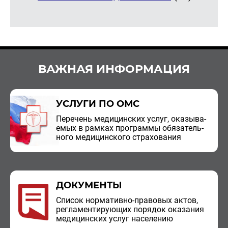
ВАЖНАЯ ИНФОРМАЦИЯ
УСЛУГИ ПО ОМС
Пе­ре­чень ме­ди­цин­ских услуг, ока­зы­ва­
е­мых в рам­ках про­грам­мы обя­за­тель­
но­го ме­ди­цин­ско­го стра­хо­ва­ния
ДОКУМЕНТЫ
Спи­сок нор­ма­тив­но-пра­во­вых актов,
ре­гла­мен­ти­ру­ю­щих по­ря­док ока­за­ния
ме­ди­цин­ских услуг на­се­ле­нию