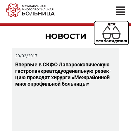
НОВОСТИ
20/02/2017
Впер­вые в СКФО Ла­па­ро­ско­пи­че­скую
га­стро­пан­кре­а­то­дуо­де­наль­ную ре­зек­
цию про­во­дят хи­рур­ги «Меж­рай­он­ной
мно­го­про­филь­ной боль­ни­цы»