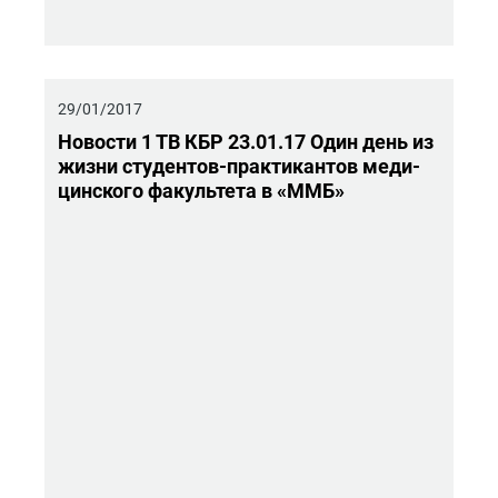
29/01/2017
Но­во­сти 1 ТВ КБР 23.01.17 Один день из
жизни сту­ден­тов-прак­ти­кан­тов ме­ди­
цин­ско­го фа­куль­те­та в «ММБ»