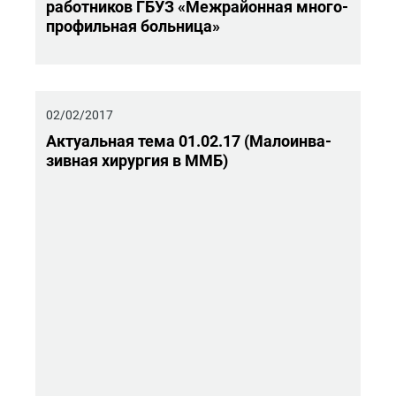
ра­бот­ни­ков ГБУЗ «Меж­рай­он­ная мно­го­
про­филь­ная боль­ни­ца»
02/02/2017
Ак­ту­аль­ная тема 01.02.17 (Ма­ло­ин­ва­
зив­ная хи­рур­гия в ММБ)