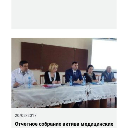
20/02/2017
От­чет­ное со­бра­ние ак­ти­ва ме­ди­цин­ских