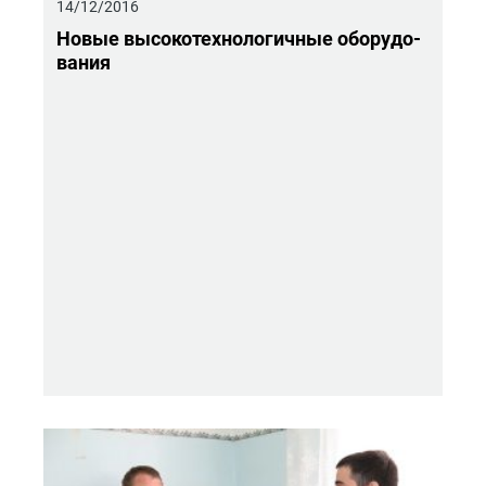
14/12/2016
Новые вы­со­ко­тех­но­ло­гич­ные обо­ру­до­
ва­ния