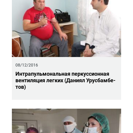
08/12/2016
Ин­тра­пуль­мо­наль­ная пер­кус­си­он­ная
вен­ти­ля­ция лег­ких (Да­ни­ял Уру­с­бам­бе­
тов)