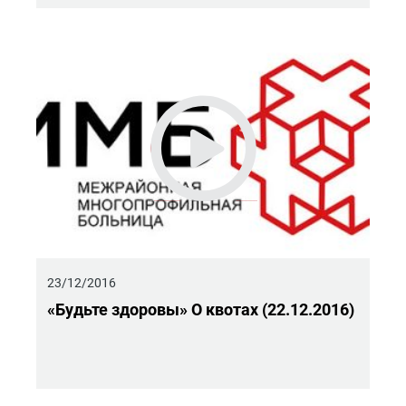
23/12/2016
«Будь­те здо­ро­вы» О кво­тах (22.12.2016)