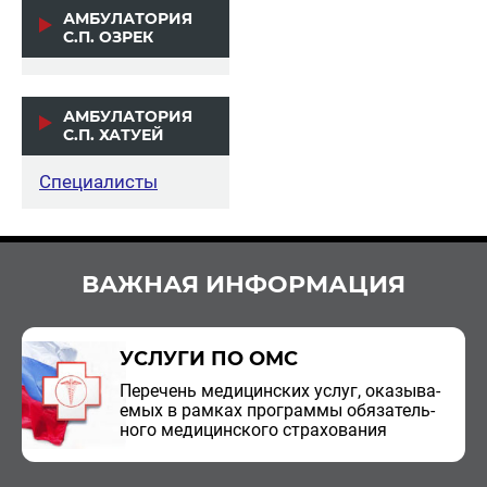
АМБУЛАТОРИЯ
С.П. ОЗРЕК
АМБУЛАТОРИЯ
С.П. ХАТУЕЙ
Специалисты
ВАЖНАЯ ИНФОРМАЦИЯ
УСЛУГИ ПО ОМС
Пе­ре­чень ме­ди­цин­ских услуг, ока­зы­ва­
е­мых в рам­ках про­грам­мы обя­за­тель­
но­го ме­ди­цин­ско­го стра­хо­ва­ния