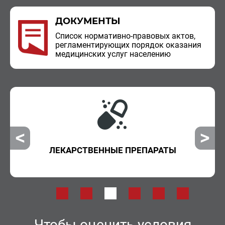
ДОКУМЕНТЫ
Спи­сок нор­ма­тив­но-пра­во­вых актов,
ре­гла­мен­ти­ру­ю­щих по­ря­док ока­за­ния
ме­ди­цин­ских услуг на­се­ле­нию
ЛЕКАРСТВЕННЫЕ ПРЕПАРАТЫ
Чтобы оценить условия