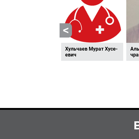
Хачетлова Фатима
Хуль­ча­ев Мурат Ху­се­
Аль
Анатольевна
е­вич
чра­
Главный врач
пт - с 14.00 до 16.00