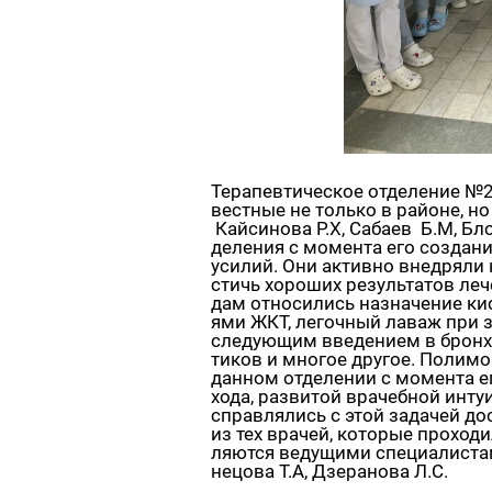
Те­ра­пев­ти­че­ское от­де­ле­ние №
вест­ные не толь­ко в рай­оне, но и
Кай­си­но­ва Р.Х, Са­ба­ев Б.М, Бл
де­ле­ния с мо­мен­та его со­зда­ни
уси­лий. Они ак­тив­но внед­ря­ли 
стичь хо­ро­ших ре­зуль­та­тов ле­
дам от­но­си­лись на­зна­че­ние ки
я­ми ЖКТ, ле­гоч­ный лаваж при за­
сле­ду­ю­щим вве­де­ни­ем в брон­хи
ти­ков и мно­гое дру­гое. По­ли­мо
дан­ном от­де­ле­нии с мо­мен­та ег
хо­да, раз­ви­той вра­чеб­ной ин­ту­
справ­ля­лись с этой за­да­чей до
из тех вра­чей, ко­то­рые про­хо­ди­
ля­ют­ся ве­ду­щи­ми спе­ци­а­ли­
не­цо­ва Т.А, Дзе­ра­но­ва Л.С.