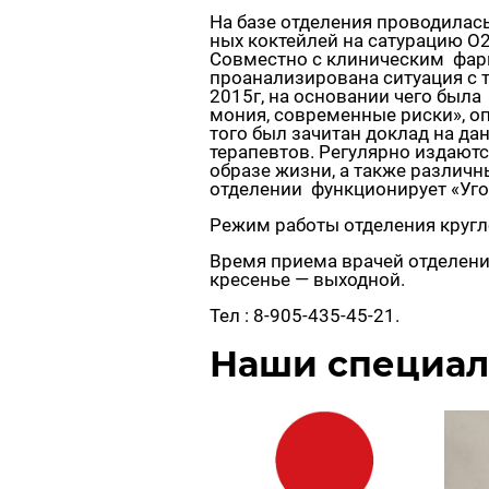
На базе от­де­ле­ния про­во­ди­лась
ных кок­тей­лей на са­ту­ра­цию О2 
Сов­мест­но с кли­ни­че­ским фар­
про­ана­ли­зи­ро­ва­на си­ту­а­ция 
2015г, на ос­но­ва­нии чего была 
мо­ния, со­вре­мен­ные риски», оп
того был за­чи­тан до­клад на дан
те­ра­пев­тов. Ре­гу­ляр­но из­да­ю
об­ра­зе жизни, а также раз­лич­ны
от­де­ле­нии функ­ци­о­ни­ру­ет «Уго
Режим ра­бо­ты от­де­ле­ния круг­л
Время при­е­ма вра­чей от­де­ле­ния
кре­се­нье — вы­ход­ной.
Тел : 8-905-435-45-21.
Наши спе­ци­а­