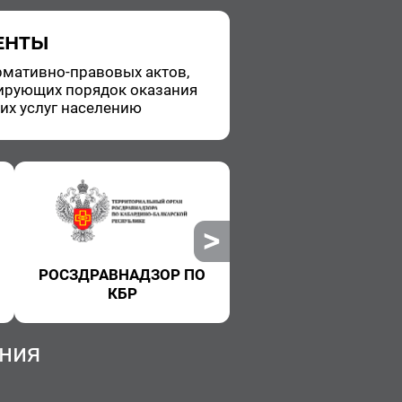
ЕНТЫ
­ма­тив­но-пра­во­вых актов,
и­ру­ю­щих по­ря­док ока­за­ния
ких услуг на­се­ле­нию
РОСЗДРАВНАДЗОР ПО
РОСПОТРЕБНАДЗ
КБР
ния