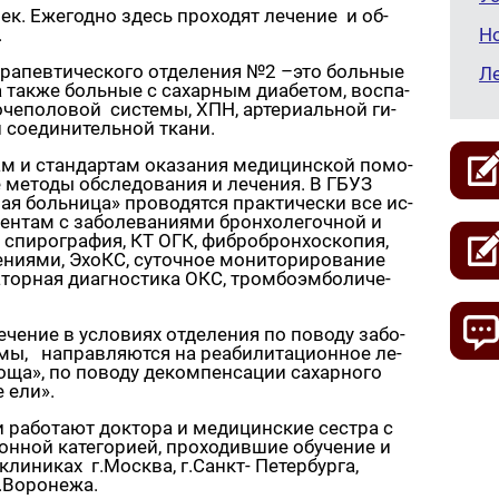
оек. Еже­год­но здесь про­хо­дят ле­че­ние и об­
.
Н
­ра­пев­ти­че­ско­го от­де­ле­ния №2 –это боль­ные
Л
, а также боль­ные с са­хар­ным диа­бе­том, вос­па­
о­че­по­ло­вой си­сте­мы, ХПН, ар­те­ри­аль­ной ги­
ми со­еди­ни­тель­ной ткани.
кам и стан­дар­там ока­за­ния ме­ди­цин­ской по­мо­
 ме­то­ды об­сле­до­ва­ния и ле­че­ния. В ГБУЗ
я боль­ни­ца» про­во­дят­ся прак­ти­че­ски все ис­
ен­там с за­бо­ле­ва­ни­я­ми брон­хо­ле­гоч­ной и
 спи­ро­гра­фия, КТ ОГК, фиб­ро­брон­хо­ско­пия,
­ни­я­ми, ЭхоКС, су­точ­ное мо­ни­то­ри­ро­ва­ние
тор­ная ди­а­гно­сти­ка ОКС, тром­бо­эм­бо­ли­че­
е­ние в усло­ви­ях от­де­ле­ния по по­во­ду за­бо­
мы, на­прав­ля­ют­ся на ре­а­би­ли­та­ци­он­ное ле­
оща», по по­во­ду де­ком­пен­са­ции са­хар­но­го
е ели».
 ра­бо­та­ют док­то­ра и ме­ди­цин­ские сест­ра с
н­ной ка­те­го­ри­ей, про­хо­див­шие обу­че­ние и
кли­ни­ках г.Москва, г.Санкт- Пе­тер­бур­га,
г.Во­ро­не­жа.