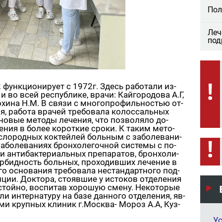
Пол
Леч
под
2 функ­ци­о­ни­ру­ет с 1972г. Здесь ра­бо­та­ли из­
 во всей рес­пуб­ли­ке, врачи: Кай­го­ро­до­ва А.Г,
о­хи­на Н.М. В связи с мно­го­про­филь­но­стью от­
я, ра­бо­та вра­чей тре­бо­ва­ла ко­лос­саль­ных
новые ме­то­ды ле­че­ния, что поз­во­ля­ло до­
че­ния в более ко­рот­кие сроки. К таким ме­то­
с­ло­род­ных кок­тей­лей боль­ным с за­бо­ле­ва­ни­
бо­ле­ва­ни­ях брон­хо­ле­гоч­ной си­сте­мы с по­
 ан­ти­бак­те­ри­аль­ных пре­па­ра­тов, брон­хо­ли­
р­бид­ность боль­ных, про­хо­див­ших ле­че­ние в
о ос­но­ва­ния тре­бо­ва­ла нестан­дарт­но­го под­
и­ции. Док­то­ра, сто­яв­шие у ис­то­ков от­де­ле­ния
­стой­но, вос­пи­тав хо­ро­шую смену. Неко­то­рые
ли ин­тер­на­ту­ру на базе дан­но­го от­де­ле­ния, яв­
ста­ми круп­ных кли­ник г.Москва- Мороз А.А, Куз­
Ус