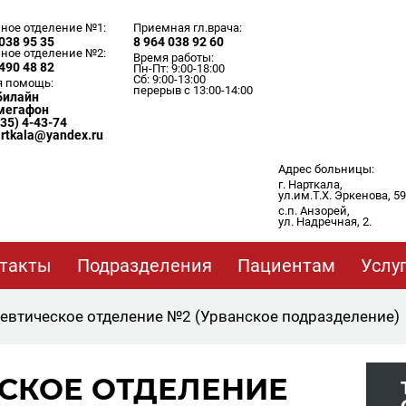
ное отделение №1:
Приемная гл.врача:
038 95 35
8 964 038 92 60
ное отделение №2:
Время работы:
490 48 82
Пн-Пт: 9:00-18:00
Сб: 9:00-13:00
я помощь:
перерыв с 13:00-14:00
 билайн
 мегафон
635) 4-43-74
artkala@yandex.ru
Адрес больницы:
г. Нарткала,
ул.им.Т.Х. Эркенова, 59
с.п. Анзорей,
ул. Надречная, 2.
такты
Подразделения
Пациентам
Услу
евтическое отделение №2 (Урванское подразделение)
СКОЕ ОТДЕЛЕНИЕ