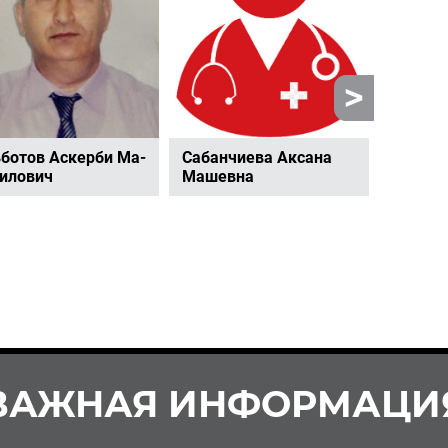
­бо­тов Ас­кер­би Ма­
Са­бан­чи­е­ва Ак­са­на
Ми­да­е
и­ло­вич
Ма­шев­на
стан­би­
ВАЖНАЯ ИНФОРМАЦИ