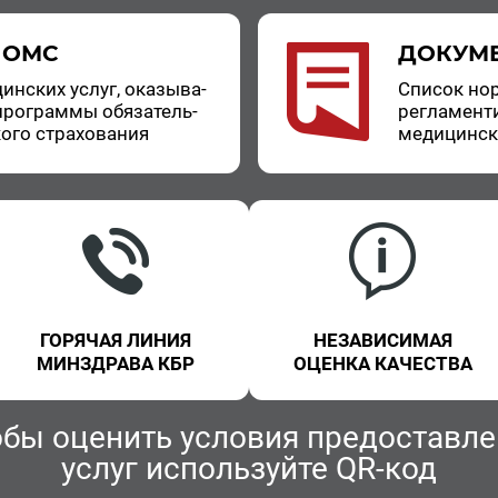
 ОМС
ДОКУМ
цин­ских услуг, ока­зы­ва­
Спи­сок нор
про­грам­мы обя­за­тель­
ре­гла­мен­т
о­го стра­хо­ва­ния
ме­ди­цин­с
ГОРЯЧАЯ ЛИНИЯ
НЕЗАВИСИМАЯ
МИНЗДРАВА КБР
ОЦЕНКА КАЧЕСТВА
обы оценить условия предоставле
услуг используйте QR-код