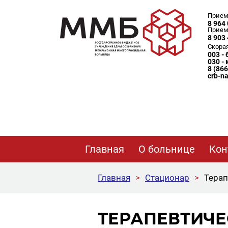
Прием
8 964 
Прием
8 903 
Скора
003 -
030 -
8 (86
crb-n
Главная
О больнице
Кон
Главная
>
Стационар
>
Терап
ТЕРАПЕВТИЧЕ