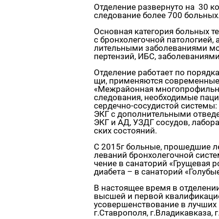
От­де­ле­ние раз­вер­ну­то на 30 к
сле­до­ва­ние более 700 боль­ных
Ос­нов­ная ка­те­го­рия боль­ных те
с брон­хо­ле­гоч­ной па­то­ло­ги­ей
ли­тель­ны­ми за­бо­ле­ва­ни­я­ми м
пер­тен­зий, ИБС, за­бо­ле­ва­ни­я­
От­де­ле­ние ра­бо­та­ет по по­ряд­
щи, при­ме­ня­ют­ся со­вре­мен­ные
«Меж­рай­он­ная мно­го­про­филь­на
сле­до­ва­ния, необ­хо­ди­мые па­ци­
сер­деч­но-со­су­ди­стой си­сте­мы:
ЭКГ с до­пол­ни­тель­ны­ми от­ве­де
ЭКГ и АД, УЗДГ со­су­дов, ла­бо­ра­
ских со­сто­я­ний.
С 2015г боль­ные, про­шед­шие ле­ч
ле­ва­ний брон­хо­ле­гоч­ной си­сте­
че­ние в са­на­то­рий «Гру­ще­вая р
диа­бе­та – в са­на­то­рий «Го­лу­бы
В на­сто­я­щее время в от­де­ле­нии
выс­шей и пер­вой ква­ли­фи­ка­ци­о
усо­вер­шен­ство­ва­ние в луч­ших 
г.Став­ро­по­ля, г.Вла­ди­кав­ка­за, 