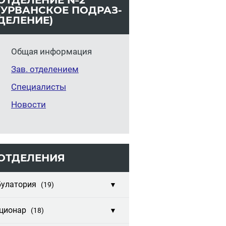
ОТ­ДЕ­ЛЕ­НИЕ №2
(УРВАН­СКОЕ ПОД­РАЗ­
ДЕ­ЛЕ­НИЕ)
Общая информация
Зав. отделением
Специалисты
Новости
ОТ­ДЕ­ЛЕ­НИЯ
улатория
(19)
▼
ционар
(18)
▼