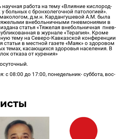
 на­уч­ная ра­бо­та на тему «Вли­я­ние кис­ло­род­
у боль­ных с брон­хо­ле­гоч­ной па­то­ло­ги­ей».
ма­ко­ло­гом, д.м.н. Кар­дан­гу­ше­вой А.М. была
с тя­же­лы­ми вне­боль­нич­ны­ми пнев­мо­ни­я­ми в
из­да­на ста­тья «Тя­же­лая вне­боль­нич­ная пнев­
уб­ли­ко­ван­ная в жур­на­ле «Те­ра­пия». Кроме
­ную тему на Се­ве­ро-Кав­каз­ской кон­фе­рен­ции
т­ся ста­тьи в мест­ной га­зе­те «Маяк» о здо­ро­вом
х темах, ка­са­ю­щих­ся здо­ро­вья на­се­ле­ния. В
­лок от­ка­за от ку­ре­ния»
о­су­точ­ный.
: с 08:00 до 17:00, по­не­дель­ник- суб­бо­та, вос­
ли­сты