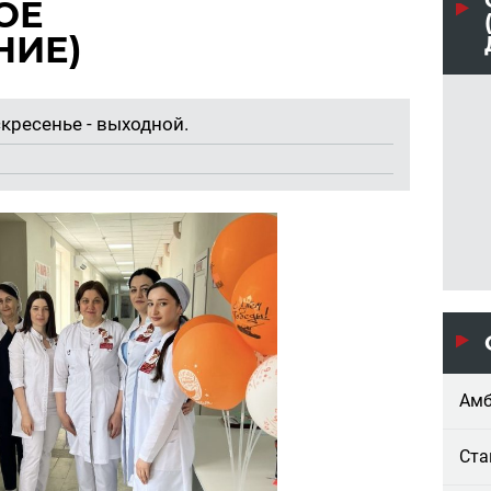
ОЕ
НИЕ)
кре­се­нье - вы­ход­ной.
Амб
Ста