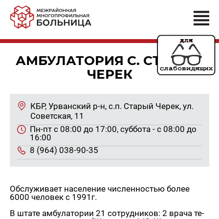
АМБУЛАТОРИЯ С. СТАРЫЙ
ЧЕРЕК
КБР, Урван­ский р-н, с.п. Ста­рый Черек, ул.
Со­вет­ская, 11
Пн-пт с 08:00 до 17:00, суб­бо­та - с 08:00 до
16:00
8 (964) 038-90-35
Об­слу­жи­ва­ет на­се­ле­ние чис­лен­но­стью более
6000 че­ло­век с 1991г.
В штате ам­бу­ла­то­рии 21 со­труд­ни­ков: 2 врача те­