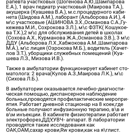
ра­пев­та участ­ко­вых (Шо­ге­но­ва А.Ю.,Шам­па­ро­ва
Е.А.), 1 врач пе­ди­атр участ­ко­вый (Ма­и­ро­ва Т.А.),
аку­шер­ка (Ку­а­ше­ва В.А.), м.с.про­це­дур­но­го ка­би­
не­та (Ши­до­ва А.М.), ла­бо­рант (Аль­бо­ро­ва А.И.), 4
м\с участ­ко­вые (АШИ­НО­ВА З.Х.,Осма­но­ва С.А.,Гу­
ке­же­ва М.И., Со­хро­ко­ва З.Л.), м\с ФЗТК( Ко­шу­ко­е­
ва Т.Х.),2 м\с для об­слу­жи­ва­ния детей в шко­лах
(Со­хо­ва А.Х., Кур­ма­но­ва Ж.А.,Осма­но­ва З.В.), 3 м\с
ДДУ (Аль­бо­ро­ва Л.Х.,Хаб­жо­ко­ва А.М.,Шам­па­ро­ва
М.А.), м\с лицея (Озро­ко­ва М.Б.), во­ди­тель (Ха­чет­
лов З.Т.), убор­щи­ки слу­жеб­ных по­ме­ще­ний (Ку­а­
ше­ва Л.З., Ми­зо­ва И.В.).
Также в ам­бу­ла­то­рии функ­ци­о­ни­ру­ет ка­би­нет сто­
ма­то­ло­га: 2 врача(Кулов А.З.,Ма­и­ро­ва Л.К.), м\с
(Си­хо­ва Л.Б.).
В ам­бу­ла­то­рии ока­зы­ва­ет­ся ле­чеб­но-ди­а­гно­сти­
че­ская по­мо­щью, дис­пан­сер­ное на­блю­де­ние
боль­ных,про­во­дят­ся про­фи­лак­ти­че­ские ме­ро­при­
я­тия. Ра­бо­та­ет днев­ной ста­ци­о­нар на 8 коек,где
боль­ные по­лу­ча­ют ин­фу­зи­он­ную те­ра­пию, в\в и
в\м инъ­ек­ции. В ка­би­не­те фи­зио­те­ра­пии ра­бо­та­ет
элек­тро­фо­рез,ДДУ,УВЧ- ап­па­рат. В ла­бо­ра­то­рии
про­во­дят­ся такие ис­сле­до­ва­ния как
ОАК,ОАМ,сахар крови,Rw крови,как на я\глист.