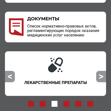
ДОКУМЕНТЫ
Спи­сок нор­ма­тив­но-пра­во­вых актов,
ре­гла­мен­ти­ру­ю­щих по­ря­док ока­за­ния
ме­ди­цин­ских услуг на­се­ле­нию
ЛЕКАРСТВЕННЫЕ ПРЕПАРАТЫ