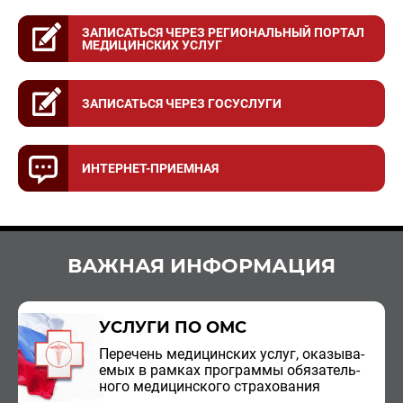
ЗАПИСАТЬСЯ ЧЕРЕЗ РЕГИОНАЛЬНЫЙ ПОРТАЛ
МЕДИЦИНСКИХ УСЛУГ
ЗАПИСАТЬСЯ ЧЕРЕЗ ГОСУСЛУГИ
ИНТЕРНЕТ-ПРИЕМНАЯ
ВАЖНАЯ ИНФОРМАЦИЯ
УСЛУГИ ПО ОМС
Пе­ре­чень ме­ди­цин­ских услуг, ока­зы­ва­
е­мых в рам­ках про­грам­мы обя­за­тель­
но­го ме­ди­цин­ско­го стра­хо­ва­ния