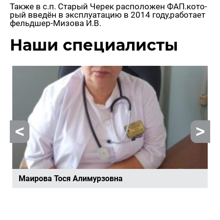
Также в с.п. Ста­рый Черек рас­по­ло­жен ФАП.ко­то­
рый вве­дён в экс­плу­а­та­цию в 2014 году,ра­бо­та­ет
фельд­шер-Ми­зо­ва И.В.
Наши спе­ци­а­ли­сты
Ма­и­ро­ва Тося Али­мур­зов­на