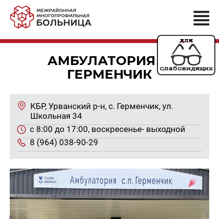
АМБУЛАТОРИЯ С.
ГЕРМЕНЧИК
КБР, Урван­ский р-н, с. Гер­мен­чик, ул.
Школь­ная 34
с 8:00 до 17:00, вос­кре­се­нье- вы­ход­ной
8 (964) 038-90-29