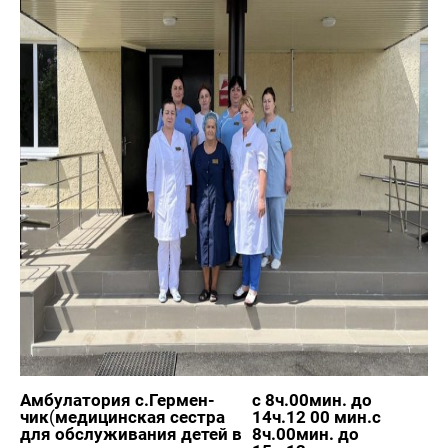
Ам­бу­ла­то­рия с.Гер­мен­
с 8ч.00мин. до
чик
(
ме­ди­цин­ская сест­ра
14ч.12 00 мин.
с
для об­слу­жи­ва­ния детей в
8ч.00мин. до