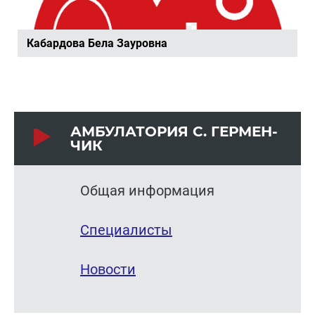
Ка­бар­до­ва Бела За­уров­на
АМ­БУ­ЛА­ТО­РИЯ С. ГЕР­МЕН­
ЧИК
Общая информация
Специалисты
Новости