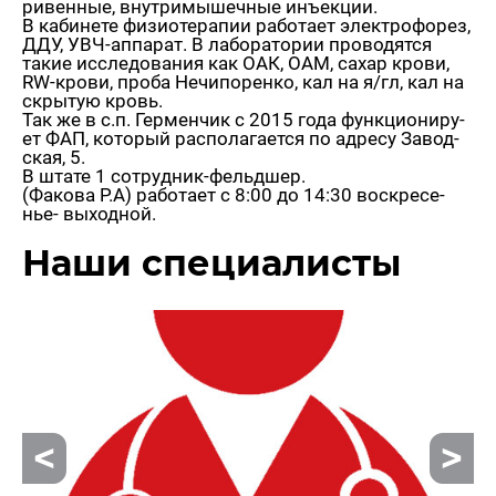
ри­вен­ные, внут­ри­мы­шеч­ные инъ­ек­ции.
В ка­би­не­те фи­зио­те­ра­пии ра­бо­та­ет элек­тро­фо­рез,
ДДУ, УВЧ-ап­па­рат. В ла­бо­ра­то­рии про­во­дят­ся
такие ис­сле­до­ва­ния как ОАК, ОАМ, сахар крови,
RW-кро­ви, проба Нечи­по­рен­ко, кал на я/гл, кал на
скры­тую кровь.
Так же в с.п. Гер­мен­чик с 2015 года функ­ци­о­ни­ру­
ет ФАП, ко­то­рый рас­по­ла­га­ет­ся по ад­ре­су За­вод­
ская, 5.
В штате 1 со­труд­ник-фельд­шер.
(Фа­ко­ва Р.А) ра­бо­та­ет с 8:00 до 14:30 вос­кре­се­
нье- вы­ход­ной.
Наши спе­ци­а­ли­сты