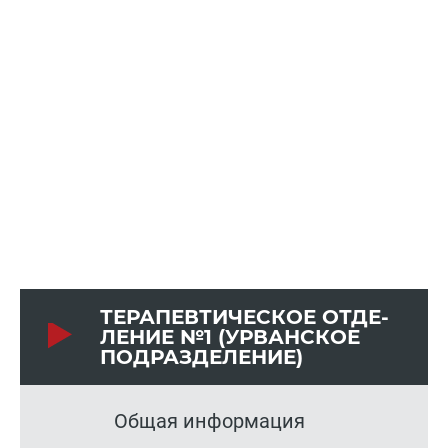
ТЕ­РА­ПЕВ­ТИ­ЧЕ­СКОЕ ОТ­ДЕ­
ЛЕ­НИЕ №1 (УРВАН­СКОЕ
ПОД­РАЗ­ДЕ­ЛЕ­НИЕ)
Общая информация