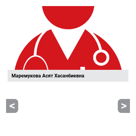
Ма­ре­му­ко­ва Асят Ха­сан­би­ев­на