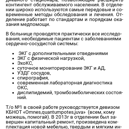
кон­тин­гент об­слу­жи­ва­е­мо­го на­се­ле­ния. В от­де­ле­
нии ши­ро­ко ис­поль­зу­ют­ся самые пе­ре­до­вые и со­
вре­мен­ные ме­то­ды об­сле­до­ва­ния и ле­че­ния. От­
де­ле­ние ра­бо­та­ет по стан­дар­там и по­ряд­кам ока­
за­ния мед­по­мо­щи.
В боль­ни­це про­во­дят­ся прак­ти­че­ски все ис­сле­до­
ва­ния, необ­хо­ди­мые па­ци­ен­там с за­бо­ле­ва­ни­я­ми
сер­деч­но-со­су­ди­стой си­сте­мы:
ЭКГ с до­пол­ни­тель­ны­ми от­ве­де­ни­я­ми
ЭКГ с фи­зи­че­ской на­груз­кой,
ЭхоКС,
су­точ­ное мо­ни­то­ри­ро­ва­ние ЭКГ и АД,
УЗДГ со­су­дов,
спи­ро­гра­фия,
со­вре­мен­ная ла­бо­ра­тор­ная ди­а­гно­сти­ка
ОКС,
дис­ли­пи­де­мий, тром­бо­эм­бо­ли­че­ских со­сто­я­
ний.
Т/о №1 в своей ра­бо­те ру­ко­вод­ству­ет­ся де­ви­зом
КБНОТ «Оmnes,quantumpotes,juva» (всем, кому
мо­жешь, по­мо­гай). В 2013г в от­де­ле­нии был за­
вер­шен ка­пи­таль­ный ре­монт, про­из­ве­де­на ком­
плек­та­ция новой ме­бе­лью, твер­дым и мяг­ким ин­