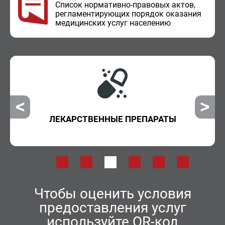
Спи­сок нор­ма­тив­но-пра­во­вых актов,
ре­гла­мен­ти­ру­ю­щих по­ря­док ока­за­ния
ме­ди­цин­ских услуг на­се­ле­нию
ВНЕОЧЕРЕДНАЯ ПОМОЩЬ
Чтобы оценить условия
предоставления услуг
используйте QR-код