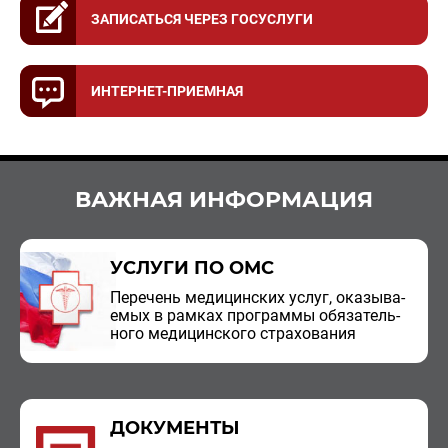
ЗАПИСАТЬСЯ ЧЕРЕЗ ГОСУСЛУГИ
ИНТЕРНЕТ-ПРИЕМНАЯ
ВАЖНАЯ ИНФОРМАЦИЯ
УСЛУГИ ПО ОМС
Пе­ре­чень ме­ди­цин­ских услуг, ока­зы­ва­
е­мых в рам­ках про­грам­мы обя­за­тель­
но­го ме­ди­цин­ско­го стра­хо­ва­ния
ДОКУМЕНТЫ