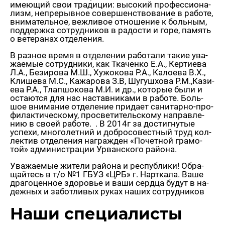
име­ю­щий свои тра­ди­ции: вы­со­кий про­фес­си­о­на­
лизм, непре­рыв­ное со­вер­шен­ство­ва­ние в ра­бо­те,
вни­ма­тель­ное, веж­ли­вое от­но­ше­ние к боль­ным,
под­держ­ка со­труд­ни­ков в ра­до­сти и горе, па­мять
о ве­те­ра­нах от­де­ле­ния.
В раз­ное время в от­де­ле­нии ра­бо­та­ли такие ува­
жа­е­мые со­труд­ни­ки, как Тка­чен­ко Е.А., Кер­ти­е­ва
Л.А., Бе­зи­ро­ва М.Ш., Ху­жо­ко­ва Р.А., Ка­ло­е­ва В.Х.,
Кли­ше­ва М.С., Ка­жа­ро­ва З.В, Шу­гу­ш­хо­ва Р.М.,Ка­зи­
е­ва Р.А., Тлап­шо­ко­ва М.И. и др., ко­то­рые были и
оста­ют­ся для нас на­став­ни­ка­ми в ра­бо­те. Боль­
шое вни­ма­ние от­де­ле­ние при­да­ет са­ни­тар­но-про­
фи­лак­ти­че­ско­му, про­све­ти­тель­ско­му на­прав­ле­
нию в своей ра­бо­те. . В 2014г за до­стиг­ну­тые
успе­хи, мно­го­лет­ний и доб­ро­со­вест­ный труд кол­
лек­тив от­де­ле­ния на­граж­ден «По­чет­ной гра­мо­
той» ад­ми­ни­стра­ции Урван­ско­го рай­о­на.
Ува­жа­е­мые жи­те­ли рай­о­на и рес­пуб­ли­ки! Об­ра­
щай­тесь в т/о №1 ГБУЗ «ЦРБ» г. Нарт­ка­ла. Ваше
дра­го­цен­ное здо­ро­вье и ваши серд­ца будут в на­
деж­ных и за­бот­ли­вых руках наших со­труд­ни­ков
Наши спе­ци­а­ли­сты