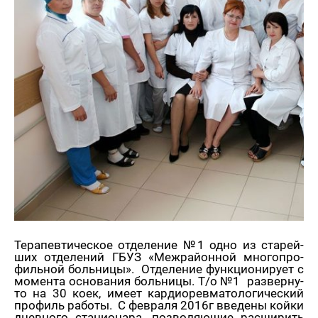
Те­ра­пев­ти­че­ское от­де­ле­ние №1 одно из ста­рей­
ших от­де­ле­ний ГБУЗ «Меж­рай­он­ной мно­го­про­
филь­ной боль­ни­цы». От­де­ле­ние функ­ци­о­ни­ру­ет с
мо­мен­та ос­но­ва­ния боль­ни­цы. Т/о №1 раз­вер­ну­
то на 30 коек, имеет кар­дио­рев­ма­то­ло­ги­че­ский
про­филь ра­бо­ты. С фев­ра­ля 2016г вве­де­ны койки
днев­но­го ста­ци­о­на­ра, поз­во­ля­ю­щие рас­ши­рить