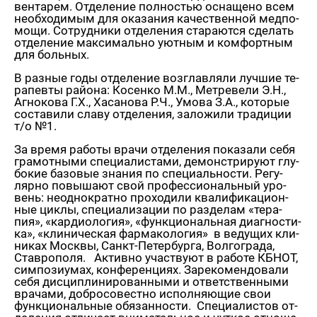
вен­та­рем. От­де­ле­ние пол­но­стью осна­ще­но всем
необ­хо­ди­мым для ока­за­ния ка­че­ствен­ной мед­по­
мо­щи. Со­труд­ни­ки от­де­ле­ния ста­ра­ют­ся сде­лать
от­де­ле­ние мак­си­маль­но уют­ным и ком­форт­ным
для боль­ных.
В раз­ные годы от­де­ле­ние воз­глав­ля­ли луч­шие те­
ра­пев­ты рай­о­на: Ко­сен­ко М.М., Мет­ре­ве­ли Э.Н.,
Аг­но­ко­ва Г.Х., Ха­са­но­ва Р.Ч., Умова З.А., ко­то­рые
со­ста­ви­ли славу от­де­ле­ния, за­ло­жи­ли тра­ди­ции
т/о №1.
За время ра­бо­ты врачи от­де­ле­ния по­ка­за­ли себя
гра­мот­ны­ми спе­ци­а­ли­ста­ми, де­мон­стри­ру­ют глу­
бо­кие ба­зо­вые зна­ния по спе­ци­аль­но­сти. Ре­гу­
ляр­но по­вы­ша­ют свой про­фес­си­о­наль­ный уро­
вень: неод­но­крат­но про­хо­ди­ли ква­ли­фи­ка­ци­он­
ные циклы, спе­ци­а­ли­за­ции по раз­де­лам «те­ра­
пия», «кар­дио­ло­гия», «функ­ци­о­наль­ная ди­а­гно­сти­
ка», «кли­ни­че­ская фар­ма­ко­ло­гия» в ве­ду­щих кли­
ни­ках Моск­вы, Санкт-Пе­тер­бур­га, Вол­го­гра­да,
Став­ро­по­ля. Ак­тив­но участ­ву­ют в ра­бо­те КБНОТ,
сим­по­зи­у­мах, кон­фе­рен­ци­ях. За­ре­ко­мен­до­ва­ли
себя дис­ци­пли­ни­ро­ван­ны­ми и от­вет­ствен­ны­ми
вра­ча­ми, доб­ро­со­вест­но ис­пол­ня­ю­щие свои
функ­ци­о­наль­ные обя­зан­но­сти. Спе­ци­а­ли­стов от­