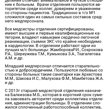
де­ле­ния от­ли­ча­ет вни­ма­тель­ное и чут­кое от­но­ше­
ние к боль­ным. Врачи от­де­ле­ния поль­зу­ют­ся ав­
то­ри­те­том среди кол­лег, до­ве­ри­ем и ува­же­ни­ем
со сто­ро­ны па­ци­ен­тов. Тра­ди­ци­он­но в т/о №1
сло­жил­ся один из самых силь­ных со­ста­вов сред­
не­го мед­пер­со­на­ла.
Все мед­сест­ры от­де­ле­ния сер­ти­фи­ци­ро­ва­ны,
имеют выс­шие и пер­вые ква­ли­фи­ка­ци­он­ные ка­
те­го­рии, вла­де­ют на­вы­ка­ми сер­деч­но-ле­гоч­ной
ре­ани­ма­ции, съем­ки ЭКГ, что крайне необ­хо­ди­мо
в кар­дио­ло­гии. В от­де­ле­нии ра­бо­та­ют одни из
луч­ших м/с боль­ни­цы: Жам­бо­ро­ваР.И., Со­хро­ко­ва
Р.А., Ше­ре­у­же­ва Т.М., Ку­мы­ко­ва З.А., Тха­га­ле­го­ва
А.М. и др.
Млад­ший мед­пер­со­нал от­ли­ча­ет­ся ста­ра­тель­но­
стью и доб­ро­сер­де­чи­ем. Поль­зу­ют­ся лю­бо­вью со
сто­ро­ны боль­ных такие са­ни­тар­ки как Ар­хе­сто­ва
М.М., Ша­ко­ва И.С., Ма­лу­хо­ва Ф.М., Мам­бе­то­ва Ж.А.
и др.
С 2013г стар­шей мед­сест­рой от­де­ле­ния на­зна­че­
на Бал­ки­зо­ва М.Б., ко­то­рая в ко­рот­кий срок су­ме­
ла за­во­е­вать ав­то­ри­тет среди кол­лек­ти­ва от­де­ле­
ния, ад­ми­ни­стра­ции боль­ни­цы. В от­де­ле­нии сло­
жил­ся спло­чен­ный ра­бо­то­спо­соб­ный кол­лек­тив,