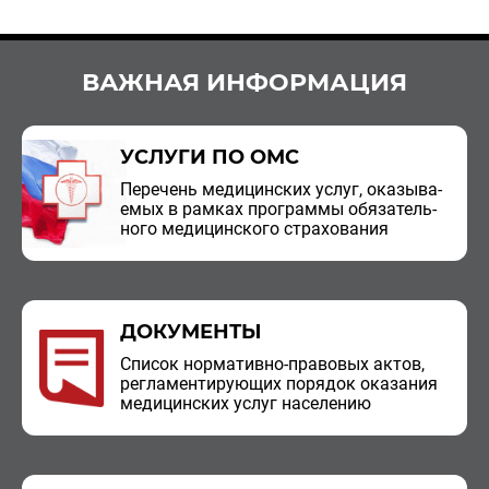
ВАЖНАЯ ИНФОРМАЦИЯ
УСЛУГИ ПО ОМС
Пе­ре­чень ме­ди­цин­ских услуг, ока­зы­ва­
е­мых в рам­ках про­грам­мы обя­за­тель­
но­го ме­ди­цин­ско­го стра­хо­ва­ния
ДОКУМЕНТЫ
Спи­сок нор­ма­тив­но-пра­во­вых актов,
ре­гла­мен­ти­ру­ю­щих по­ря­док ока­за­ния
ме­ди­цин­ских услуг на­се­ле­нию