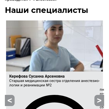
Наши спе­ци­а­ли­сты
Ке­ре­фо­ва Су­сан­на Ар­се­нов­на
Стар­шая ме­ди­цин­ская сест­ра от­де­ле­ния ане­сте­зио­
ло­гии и ре­ани­ма­ции №2
пн-
пт: с
08.45
14:57
сб: с