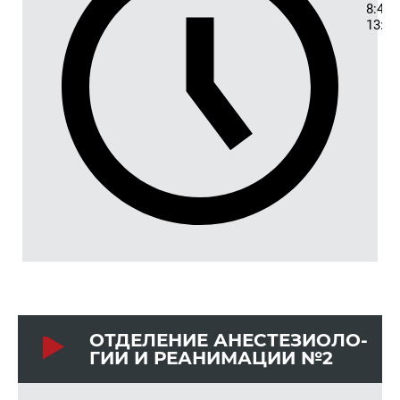
8:45-
13:45
ОТ­ДЕ­ЛЕ­НИЕ АНЕ­СТЕ­ЗИО­ЛО­
ГИИ И РЕ­АНИ­МА­ЦИИ №2