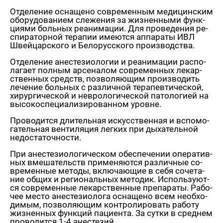
От­де­ле­ние осна­ще­но со­вре­мен­ным ме­ди­цин­ским
обо­ру­до­ва­ни­ем сле­же­ния за жиз­нен­ны­ми функ­
ци­я­ми боль­ных ре­ани­ма­ции. Для про­ве­де­ния ре­
спи­ра­тор­ной те­ра­пии име­ют­ся ап­па­ра­ты ИВЛ
Швей­цар­ско­го и Бе­ло­рус­ско­го про­из­вод­ства.
От­де­ле­ние ане­сте­зио­ло­гии и ре­ани­ма­ции рас­по­
ла­га­ет пол­ным ар­се­на­лом со­вре­мен­ных ле­кар­
ствен­ных средств, поз­во­ля­ю­щим про­из­во­дить
ле­че­ние боль­ных с раз­лич­ной те­ра­пев­ти­че­ской,
хи­рур­ги­че­ской и нев­ро­ло­ги­че­ской па­то­ло­ги­ей на
вы­со­ко­спе­ци­а­ли­зи­ро­ван­ном уровне.
Про­во­дит­ся дли­тель­ная ис­кус­ствен­ная и вспо­мо­
га­тель­ная вен­ти­ля­ция лег­ких при ды­ха­тель­ной
недо­ста­точ­но­сти.
При ане­сте­зио­ло­ги­че­ском обес­пе­че­нии опе­ра­тив­
ных вме­ша­тельств при­ме­ня­ют­ся раз­лич­ные со­
вре­мен­ные ме­то­ды, вклю­ча­ю­щие в себя со­че­та­
ние общих и ре­ги­о­наль­ных ме­то­дик. Ис­поль­зу­ют­
ся со­вре­мен­ные ле­кар­ствен­ные пре­па­ра­ты. Ра­бо­
чее место ане­сте­зио­ло­га осна­ще­но всем необ­хо­
ди­мым, поз­во­ля­ю­щим кон­тро­ли­ро­вать ра­бо­ту
жиз­нен­ных функ­ций па­ци­ен­та. За сутки в сред­нем
про­во­дит­ся 1-4 ане­сте­зий.