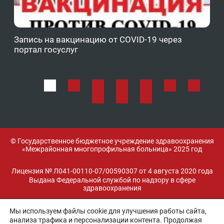
Запись на вакцинацию от COVID-19 через
Фе
портал госуслуг
ОМ
© Государственное бюджетное учреждение здравоохранения
«Межрайонная многопрофильная больница» 2025 год
Лицензия № Л041-00110-07/00590307 от 4 августа 2020 года
Выдана Федеральной службой по надзору в сфере
здравоохранения
Мы используем файлы cookie для улучшения работы сайта,
Разработка и поддержка:
анализа трафика и персонализации контента. Продолжая