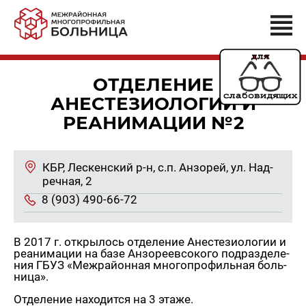
ОТДЕЛЕНИЕ
АНЕСТЕЗИОЛОГИИ И
РЕАНИМАЦИИ №2
КБР, Лес­кен­ский р-н, с.п. Ан­зо­рей, ул. На­д­
реч­ная, 2
8 (903) 490-66-72
В 2017 г. от­кры­лось от­де­ле­ние Ане­сте­зио­ло­гии и
ре­ани­ма­ции на базе Ан­зо­ре­ев­со­ко­го под­раз­де­ле­
ния ГБУЗ «Меж­рай­он­ная мно­го­про­филь­ная боль­
ни­ца».
От­де­ле­ние на­хо­дит­ся на 3 этаже.