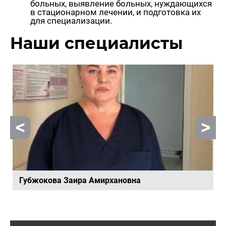
боль­ных, вы­яв­ле­ние боль­ных, нуж­да­ю­щих­ся
в ста­ци­о­нар­ном ле­че­нии, и под­го­тов­ка их
для спе­ци­а­ли­за­ции.
Наши спе­ци­а­ли­сты
Губ­жо­ко­ва Заира Амир­ха­нов­на