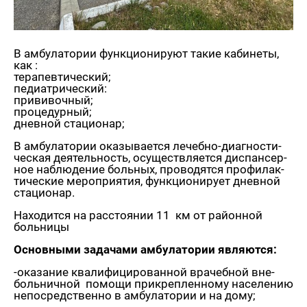
В ам­бу­ла­то­рии функ­ци­о­ни­ру­ют такие ка­би­не­ты,
как :
те­ра­пев­ти­че­ский;
пе­ди­ат­ри­че­ский:
при­ви­воч­ный;
про­це­дур­ный;
днев­ной ста­ци­о­нар;
В ам­бу­ла­то­рии ока­зы­ва­ет­ся ле­чеб­но-ди­а­гно­сти­
че­ская де­я­тель­ность, осу­ществ­ля­ет­ся дис­пан­сер­
ное на­блю­де­ние боль­ных, про­во­дят­ся про­фи­лак­
ти­че­ские ме­ро­при­я­тия, функ­ци­о­ни­ру­ет днев­ной
ста­ци­о­нар.
На­хо­дит­ся на рас­сто­я­нии 11 км от рай­он­ной
боль­ни­цы
Ос­нов­ны­ми за­да­ча­ми ам­бу­ла­то­рии яв­ля­ют­ся:
-ока­за­ние ква­ли­фи­ци­ро­ван­ной вра­чеб­ной вне­
боль­нич­ной по­мо­щи при­креп­лен­но­му на­се­ле­нию
непо­сред­ствен­но в ам­бу­ла­то­рии и на дому;