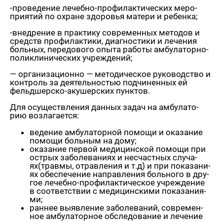
-про­ве­де­ние ле­чеб­но-про­фи­лак­ти­че­ских ме­ро­
при­я­тий по охране здо­ро­вья ма­те­ри и ре­бен­ка;
-внед­ре­ние в прак­ти­ку со­вре­мен­ных ме­то­дов и
средств про­фи­лак­ти­ки, ди­а­гно­сти­ки и ле­че­ния
боль­ных, пе­ре­до­во­го опыта ра­бо­ты ам­бу­ла­тор­но-
по­ли­кли­ни­че­ских учре­жде­ний;
— ор­га­ни­за­ци­он­но — ме­то­ди­че­ское ру­ко­вод­ство и
кон­троль за де­я­тель­но­стью под­чи­нен­ных ей
фельд­шер­ско-аку­шер­ских пунк­тов.
Для осу­ществ­ле­ния дан­ных задач на ам­бу­ла­то­
рию воз­ла­га­ет­ся:
ве­де­ние ам­бу­ла­тор­ной по­мо­щи и ока­за­ние
по­мо­щи боль­ным на дому;
ока­за­ние пер­вой ме­ди­цин­ской по­мо­щи при
ост­рых за­бо­ле­ва­ни­ях и несчаст­ных слу­ча­
ях(трав­мы, отрав­ле­ния и т.д) и при по­ка­за­ни­
ях обес­пе­че­ние на­прав­ле­ния боль­но­го в дру­
гое ле­чеб­но-про­фи­лак­ти­че­ское учре­жде­ние
в со­от­вет­ствии с ме­ди­цин­ски­ми по­ка­за­ни­я­
ми;
ран­нее вы­яв­ле­ние за­бо­ле­ва­ний, со­вре­мен­
ное ам­бу­ла­тор­ное об­сле­до­ва­ние и ле­че­ние