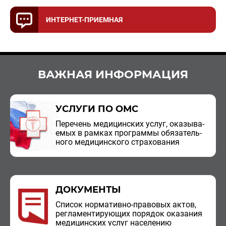
ИНТЕРНЕТ-ПРИЕМНАЯ
ВАЖНАЯ ИНФОРМАЦИЯ
УСЛУГИ ПО ОМС
Пе­ре­чень ме­ди­цин­ских услуг, ока­зы­ва­
е­мых в рам­ках про­грам­мы обя­за­тель­
но­го ме­ди­цин­ско­го стра­хо­ва­ния
ДОКУМЕНТЫ
Спи­сок нор­ма­тив­но-пра­во­вых актов,
ре­гла­мен­ти­ру­ю­щих по­ря­док ока­за­ния
ме­ди­цин­ских услуг на­се­ле­нию