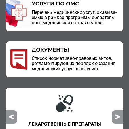
УСЛУГИ ПО ОМС
Пе­ре­чень ме­ди­цин­ских услуг, ока­зы­ва­
е­мых в рам­ках про­грам­мы обя­за­тель­
но­го ме­ди­цин­ско­го стра­хо­ва­ния
ДОКУМЕНТЫ
Спи­сок нор­ма­тив­но-пра­во­вых актов,
ре­гла­мен­ти­ру­ю­щих по­ря­док ока­за­ния
ме­ди­цин­ских услуг на­се­ле­нию
ЛЕКАРСТВЕННЫЕ ПРЕПАРАТЫ