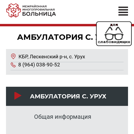
АМБУЛАТОРИЯ С. УРУХ
КБР, Лес­кен­ский р-н, с. Урух
8 (964) 038-90-52
АМ­БУ­ЛА­ТО­РИЯ С. УРУХ
Общая информация